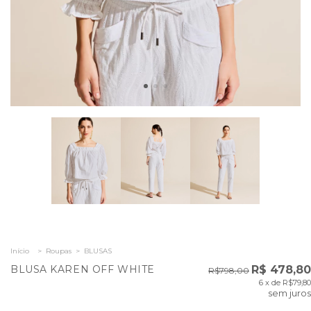
Início
>
Roupas
>
BLUSAS
BLUSA KAREN OFF WHITE
R$ 478,80
R$798,00
6
x de
R$79,80
sem juros