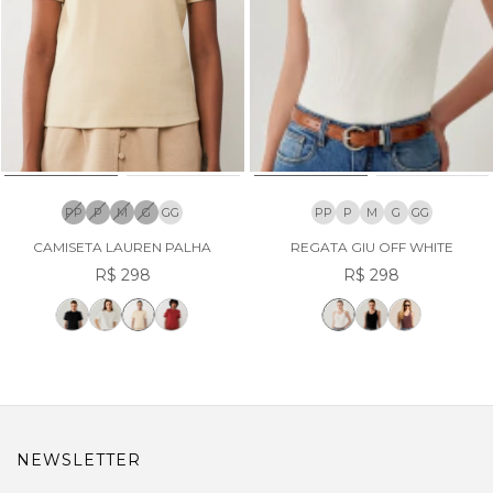
PP
P
M
G
GG
PP
P
M
G
GG
CAMISETA LAUREN PALHA
REGATA GIU OFF WHITE
R$ 298
R$ 298
NEWSLETTER