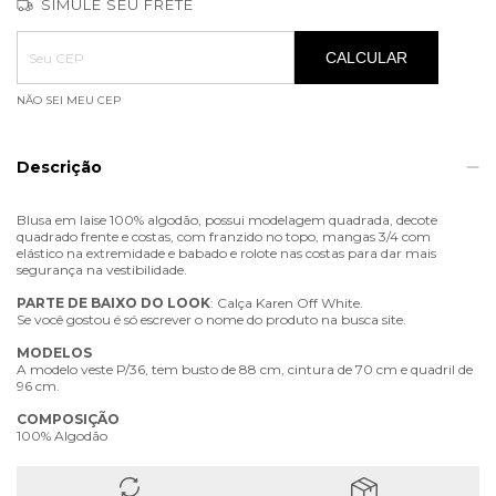
SIMULE SEU FRETE
Entregas para o CEP:
ALTERAR CEP
CALCULAR
NÃO SEI MEU CEP
Descrição
Blusa em laise 100% algodão, possui modelagem quadrada, decote
quadrado frente e costas, com franzido no topo, mangas 3/4 com
elástico na extremidade e babado e rolote nas costas para dar mais
segurança na vestibilidade.
PARTE
DE
BAIXO
DO
LOOK
: Calça Karen Off White.
Se você gostou é só escrever o nome do produto na busca site.
MODELOS
A modelo veste P/36, tem busto de 88 cm, cintura de 70 cm e quadril de
96 cm.
COMPOSIÇÃO
100% Algodão