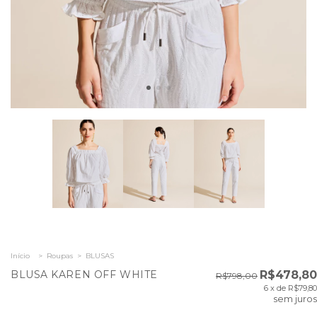
Início
>
Roupas
>
BLUSAS
BLUSA KAREN OFF WHITE
R$478,80
R$798,00
6
x de
R$79,80
sem juros