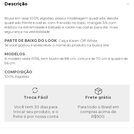
Descrição
Blusa em laise 100% algodão, possui modelagem quadrada, decote
quadrado frente e costas, com franzido no topo, mangas 3/4 com
elástico na extremidade e babado e rolote nas costas para dar mais
segurança na vestibilidade.
PARTE
DE
BAIXO
DO
LOOK
: Calça Karen Off White.
Se você gostou é só escrever o nome do produto na busca site.
MODELOS
A modelo veste P/36, tem busto de 88 cm, cintura de 70 cm e quadril de
96 cm.
COMPOSIÇÃO
100% Algodão
Troca Fácil
Frete grátis
Você tem 30 dias para
Para todo o Brasil em
trocar seu produto, e o
compras acima de
frete é por nossa conta
R$900.