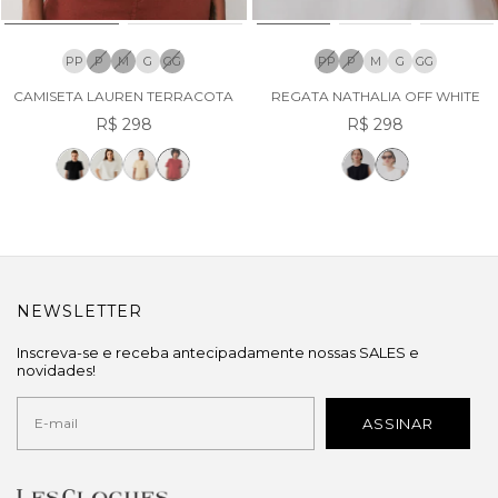
PP
P
M
G
GG
PP
P
M
G
GG
CAMISETA LAUREN TERRACOTA
REGATA NATHALIA OFF WHITE
R$ 298
R$ 298
NEWSLETTER
Inscreva-se e receba antecipadamente nossas SALES e
novidades!