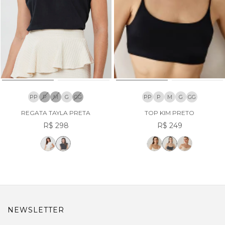
PP
P
M
G
GG
PP
P
M
G
GG
REGATA TAYLA PRETA
TOP KIM PRETO
R$ 298
R$ 249
NEWSLETTER