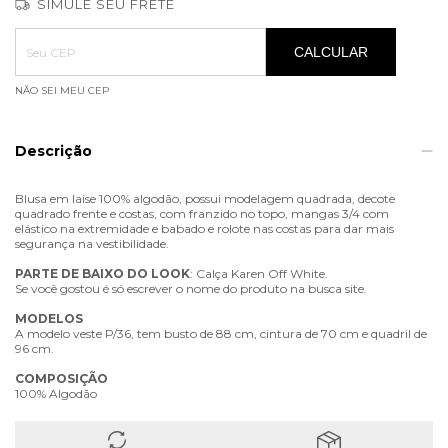
SIMULE SEU FRETE
Entregas para o CEP:
ALTERAR CEP
CALCULAR
NÃO SEI MEU CEP
Descrição
Blusa em laise 100% algodão, possui modelagem quadrada, decote
quadrado frente e costas, com franzido no topo, mangas 3/4 com
elástico na extremidade e babado e rolote nas costas para dar mais
segurança na vestibilidade.
PARTE
DE
BAIXO
DO
LOOK
: Calça Karen Off White.
Se você gostou é só escrever o nome do produto na busca site.
MODELOS
A modelo veste P/36, tem busto de 88 cm, cintura de 70 cm e quadril de
96 cm.
COMPOSIÇÃO
100% Algodão