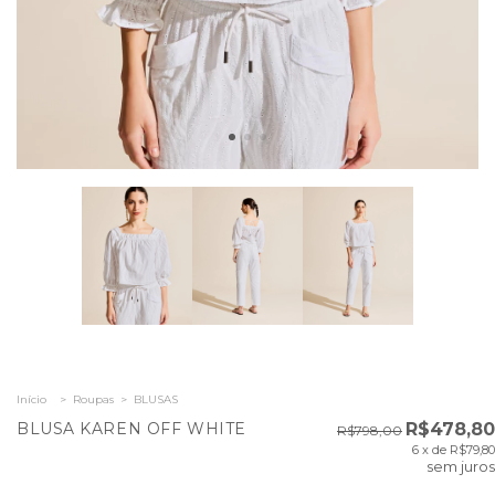
Início
>
Roupas
>
BLUSAS
BLUSA KAREN OFF WHITE
R$478,80
R$798,00
6
x de
R$79,80
sem juros