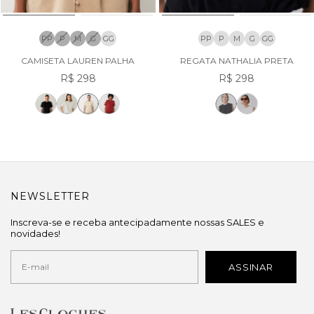
PP
P
M
G
GG
PP
P
M
G
GG
CAMISETA LAUREN PALHA
REGATA NATHALIA PRETA
R$ 298
R$ 298
NEWSLETTER
Inscreva-se e receba antecipadamente nossas SALES e
novidades!