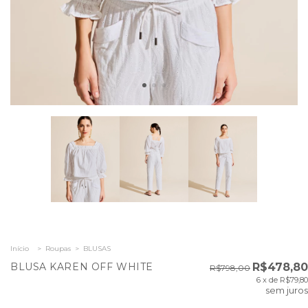
Início
>
Roupas
>
BLUSAS
BLUSA KAREN OFF WHITE
R$478,80
R$798,00
6
x de
R$79,80
sem juros