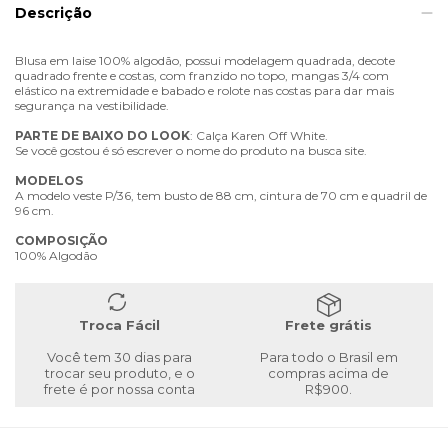
Descrição
Blusa em laise 100% algodão, possui modelagem quadrada, decote
quadrado frente e costas, com franzido no topo, mangas 3/4 com
elástico na extremidade e babado e rolote nas costas para dar mais
segurança na vestibilidade.
PARTE
DE
BAIXO
DO
LOOK
: Calça Karen Off White.
Se você gostou é só escrever o nome do produto na busca site.
MODELOS
A modelo veste P/36, tem busto de 88 cm, cintura de 70 cm e quadril de
96 cm.
COMPOSIÇÃO
100% Algodão
Troca Fácil
Frete grátis
Você tem 30 dias para
Para todo o Brasil em
trocar seu produto, e o
compras acima de
frete é por nossa conta
R$900.