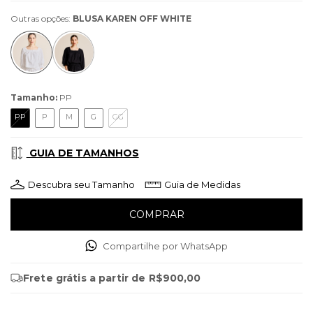
Outras opções:
BLUSA KAREN OFF WHITE
Tamanho:
PP
PP
P
M
G
GG
GUIA DE TAMANHOS
Descubra seu Tamanho
Guia de Medidas
Compartilhe por WhatsApp
Frete grátis
a partir de
R$900,00