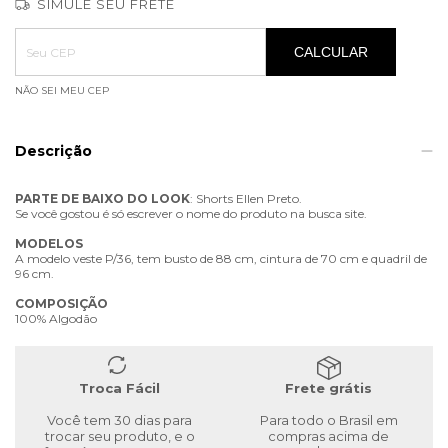
SIMULE SEU FRETE
Entregas para o CEP:
ALTERAR CEP
CALCULAR
NÃO SEI MEU CEP
Descrição
PARTE
DE
BAIXO
DO
LOOK
: Shorts Ellen Preto.
Se você gostou é só escrever o nome do produto na busca site.
MODELOS
A modelo veste P/36, tem busto de 88 cm, cintura de 70 cm e quadril de
96 cm.
COMPOSIÇÃO
100% Algodão
Troca Fácil
Frete grátis
Você tem 30 dias para
Para todo o Brasil em
trocar seu produto, e o
compras acima de