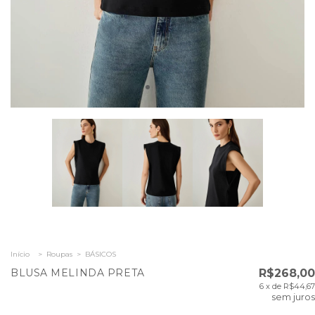
Início
>
Roupas
>
BÁSICOS
BLUSA MELINDA PRETA
R$268,00
6
x de
R$44,67
sem juros