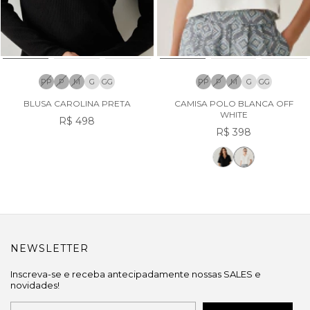
PP
P
M
G
GG
PP
P
M
G
GG
BLUSA CAROLINA PRETA
CAMISA POLO BLANCA OFF
WHITE
R$ 498
R$ 398
NEWSLETTER
Inscreva-se e receba antecipadamente nossas SALES e
novidades!