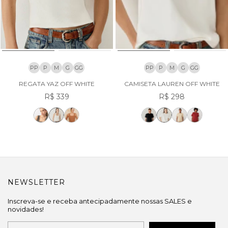
PP
P
M
G
GG
PP
P
M
G
GG
REGATA YAZ OFF WHITE
CAMISETA LAUREN OFF WHITE
R$ 339
R$ 298
NEWSLETTER
Inscreva-se e receba antecipadamente nossas SALES e
novidades!