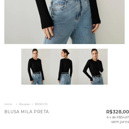
Início
>
Roupas
>
BÁSICOS
BLUSA MILA PRETA
R$328,00
6
x de
R$54,67
sem juros