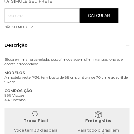
SIMULE SEU FRETE
Entregas para o CEP:
ALTERAR CEP
CALCULAR
NÃO SEI MEU CEP
Descrição
Blusa em malha canelada, possui modelagem slim, mangas longas e
decote arredondado.
MODELOS
A modelo veste P/36, tem busto de 88 cm, cintura de 70 cm e quadril de
96 cm.
COMPOSIÇÃO
96% Viscose
4% Elastano
Troca Fácil
Frete grátis
Você tem 30 dias para
Para todo o Brasil em