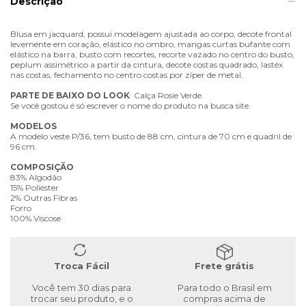
Descrição
Blusa em jacquard, possui modelagem ajustada ao corpo, decote frontal
levemente em coração, elástico no ombro, mangas curtas bufante com
elástico na barra, busto com recortes, recorte vazado no centro do busto,
peplum assimétrico a partir da cintura, decote costas quadrado, lastéx
nas costas, fechamento no centro costas por zíper de metal.
PARTE
DE
BAIXO
DO
LOOK
: Calça Rosie Verde.
Se você gostou é só escrever o nome do produto na busca site.
MODELOS
A modelo veste P/36, tem busto de 88 cm, cintura de 70 cm e quadril de
96 cm.
COMPOSIÇÃO
83% Algodão
15% Poliéster
2% Outras Fibras
Forro
100% Viscose
Troca Fácil
Frete grátis
Você tem 30 dias para
Para todo o Brasil em
trocar seu produto, e o
compras acima de