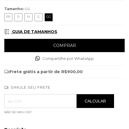
Tamanho:
GG
PP
P
M
G
GG
GUIA DE TAMANHOS
Compartilhe por WhatsApp
Frete grátis
a partir de
R$900,00
SIMULE SEU FRETE
Entregas para o CEP:
ALTERAR CEP
CALCULAR
NÃO SEI MEU CEP