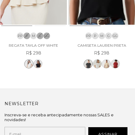
PP
P
M
G
GG
PP
P
M
G
GG
REGATA TAYLA OFF WHITE
CAMISETA LAUREN PRETA
R$ 298
R$ 298
NEWSLETTER
Inscreva-se e receba antecipadamente nossas SALES e
novidades!