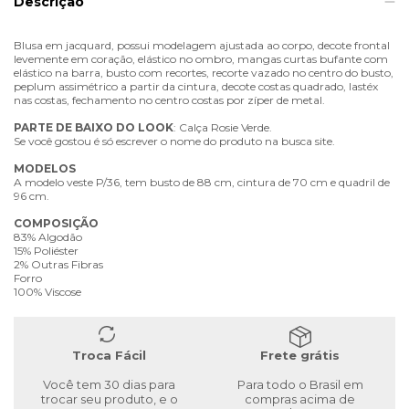
Descrição
Blusa em jacquard, possui modelagem ajustada ao corpo, decote frontal
levemente em coração, elástico no ombro, mangas curtas bufante com
elástico na barra, busto com recortes, recorte vazado no centro do busto,
peplum assimétrico a partir da cintura, decote costas quadrado, lastéx
nas costas, fechamento no centro costas por zíper de metal.
PARTE
DE
BAIXO
DO
LOOK
: Calça Rosie Verde.
Se você gostou é só escrever o nome do produto na busca site.
MODELOS
A modelo veste P/36, tem busto de 88 cm, cintura de 70 cm e quadril de
96 cm.
COMPOSIÇÃO
83% Algodão
15% Poliéster
2% Outras Fibras
Forro
100% Viscose
Troca Fácil
Frete grátis
Você tem 30 dias para
Para todo o Brasil em
trocar seu produto, e o
compras acima de