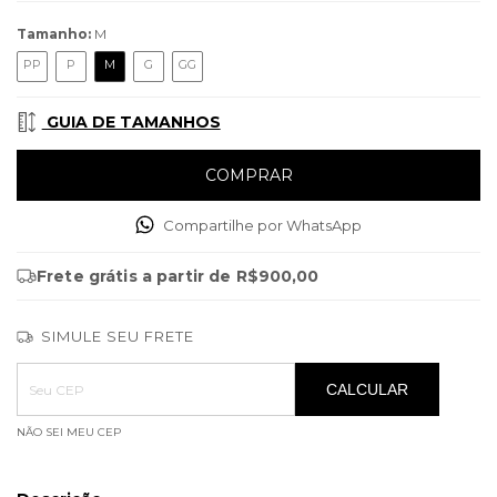
Tamanho:
M
PP
P
M
G
GG
GUIA DE TAMANHOS
Compartilhe por WhatsApp
Frete grátis
a partir de
R$900,00
SIMULE SEU FRETE
Entregas para o CEP:
ALTERAR CEP
CALCULAR
NÃO SEI MEU CEP