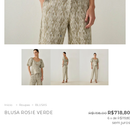
Início
>
Roupas
>
BLUSAS
BLUSA ROSIE VERDE
R$718,80
R$1.198,00
6
x de
R$119,80
sem juros