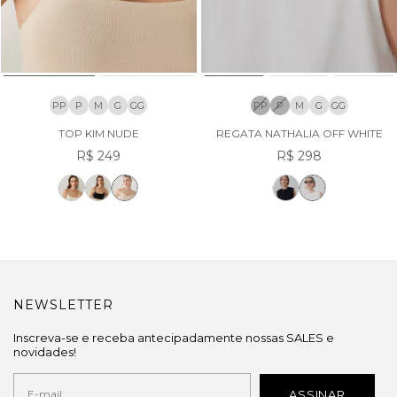
PP
P
M
G
GG
PP
P
M
G
GG
TOP KIM NUDE
REGATA NATHALIA OFF WHITE
R$ 249
R$ 298
NEWSLETTER
Inscreva-se e receba antecipadamente nossas SALES e
novidades!