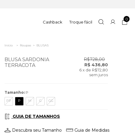
0
Cashback
Troque fácil
Início
>
Roupas
>
BLUSAS
BLUSA SARDONIA
R$728,00
R$ 436,80
TERRACOTA
6
x de
R$72,80
sem juros
Tamanho:
P
PP
P
M
G
GG
GUIA DE TAMANHOS
Descubra seu Tamanho
Guia de Medidas