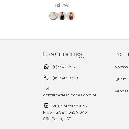
R$ 298
INSTI
(11) 5542-3956
Nossas 
(16) 3413-9320
Quem 
Vendas
contato@lescloches.com.br
Rua Normandia, 92,
Moema CEP: 04517-040 -
São Paulo, - SP