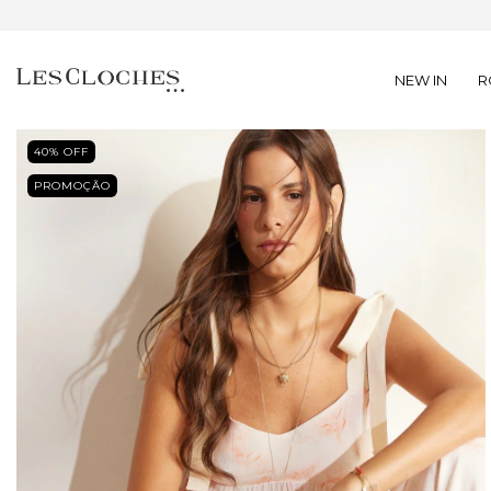
NEW IN
R
40
% OFF
PROMOÇÃO