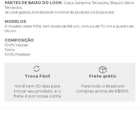
PARTES
DE
BAIXO
DO
LOOK
: Calça Sardonia Terracota, Biquini Siena
Terracota.
Se você gostou é só escrever o nome do produto na busca site.
MODELOS
A modelo veste P/36, tem busto de 88 cm, cintura de 70 cm e quadril de
96 cm.
COMPOSIÇÃO
100% Viscose
Forro:
100% Poliéster
Troca Fácil
Frete grátis
Você tem 30 dias para
Para todo o Brasil em
trocar seu produto, e o
compras acima de R$900.
frete é por nossa conta