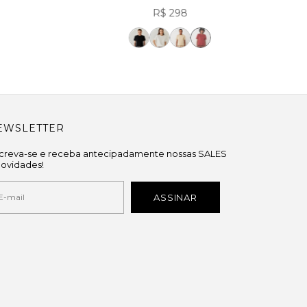
R$ 298
EWSLETTER
screva-se e receba antecipadamente nossas SALES
novidades!