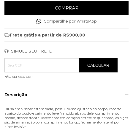
Compartilhe por WhatsApp
Frete grátis
a partir de
R$900,00
SIMULE SEU FRETE
Entregas para o CEP:
ALTERAR CEP
CALCULAR
NÃO SEI MEU CEP
Descrição
Blusa em viscose estampada, possui busto ajustado ao corpo, recorte
abaixo do busto e caimento leve franzido abaixo dele, comprimento
médio, decote frontal levemente em coração e traseiro quadrado, as alças
são de amarração com comprimento longo, fechamento lateral por
zíper invisível.