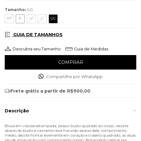
Tamanho:
GG
PP
P
M
G
GG
GUIA DE TAMANHOS
Descubra seu Tamanho
Guia de Medidas
Compartilhe por WhatsApp
Frete grátis
a partir de
R$900,00
Descrição
Blusa em viscose estampada, possui busto ajustado ao corpo, recorte
abaixo do busto e caimento leve franzido abaixo dele, comprimento
médio, decote frontal levemente em coração e traseiro quadrado, as alças
são de amarração com comprimento longo, fechamento lateral por