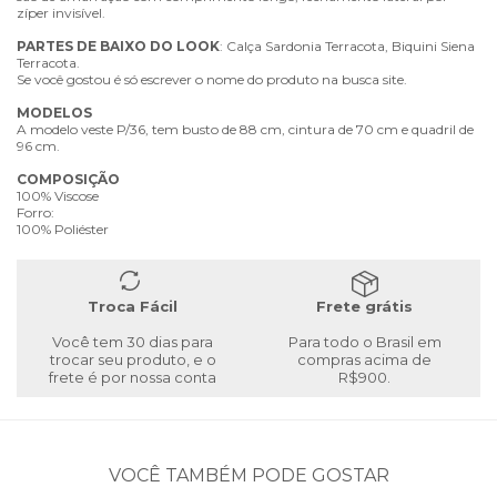
zíper invisível.
PARTES
DE
BAIXO
DO
LOOK
: Calça Sardonia Terracota, Biquini Siena
Terracota.
Se você gostou é só escrever o nome do produto na busca site.
MODELOS
A modelo veste P/36, tem busto de 88 cm, cintura de 70 cm e quadril de
96 cm.
COMPOSIÇÃO
100% Viscose
Forro:
100% Poliéster
Troca Fácil
Frete grátis
Você tem 30 dias para
Para todo o Brasil em
trocar seu produto, e o
compras acima de
frete é por nossa conta
R$900.
VOCÊ TAMBÉM PODE GOSTAR