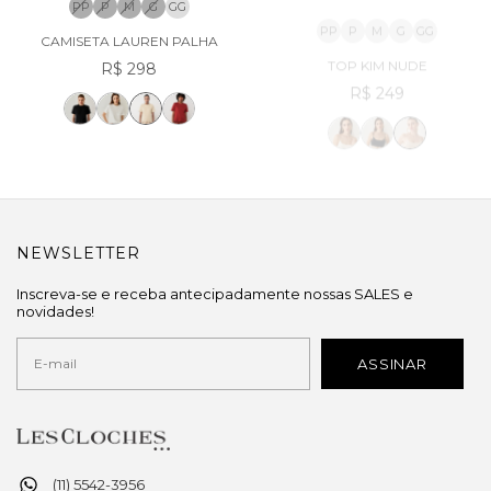
PP
P
M
G
GG
PP
P
M
G
GG
CAMISETA LAUREN PALHA
TOP KIM NUDE
R$ 298
R$ 249
NEWSLETTER
Inscreva-se e receba antecipadamente nossas SALES e
novidades!
(11) 5542-3956