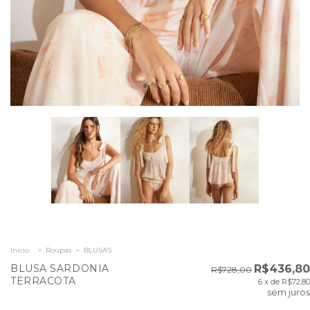
Início
>
Roupas
>
BLUSAS
BLUSA SARDONIA
R$436,80
R$728,00
TERRACOTA
6
x de
R$72,80
sem juros