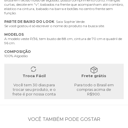
Blusa em tecido fluído de algodão, possui comprimento curto, mangas
curtas, decote em "v", babados na frente que acompanham até o ombro,
elástico na cintura, babado na barra e botões no centro frente sem
função.
PARTE
DE
BAIXO
DO
LOOK
: Saia Sophie Verde.
Se você gostou é só escrever o nome do produto na busca site.
MODELOS
A modelo veste P/36, tem busto de 88 cm, cintura de 70 cm e quadril de
96 cm.
COMPOSIÇÃO
100% Algodão
Troca Fácil
Frete grátis
Você tem 30 dias para
Para todo o Brasil em
trocar seu produto, e o
compras acima de
frete é por nossa conta
R$900.
VOCÊ TAMBÉM PODE GOSTAR