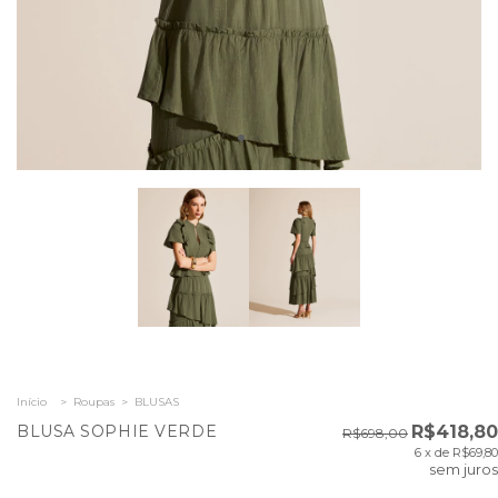
Início
>
Roupas
>
BLUSAS
BLUSA SOPHIE VERDE
R$418,80
R$698,00
6
x de
R$69,80
sem juros