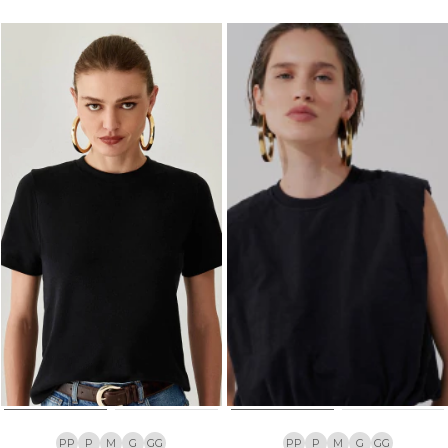
PP
P
M
G
GG
PP
P
M
G
GG