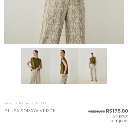
Início
>
Roupas
>
BLUSAS
BLUSA SORAYA VERDE
R$178,80
R$298,00
6
x de
R$29,80
sem juros