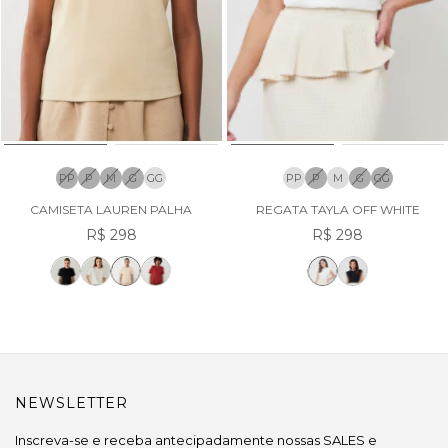
PP
P
M
G
GG
PP
P
M
G
GG
CAMISETA LAUREN PALHA
REGATA TAYLA OFF WHITE
R$ 298
R$ 298
NEWSLETTER
Inscreva-se e receba antecipadamente nossas SALES e