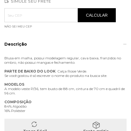
SIMULE SEU FRETE
Entregas para o CEP:
ALTERAR CEP
CALCULAR
NÃO SEI MEU CEP
Descrição
Blusa em malha, possui modelagem regular, cava baixa, franzidos no
ombro, não possui mangas e fechamento.
PARTE
DE
BAIXO
DO
LOOK
: Calça Rosie Verde.
Se você gostou é só escrever o nome do produto na busca site.
MODELOS
A modelo veste P/36, tem busto de 88 cm, cintura de 70 cm e quadril de
96 cm.
COMPOSIÇÃO
84% Algodão
16% Poliéster