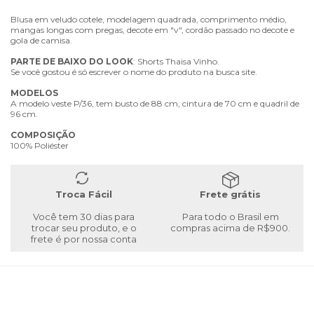
Blusa em veludo cotele, modelagem quadrada, comprimento médio,
mangas longas com pregas, decote em "v", cordão passado no decote e
gola de camisa.
PARTE
DE
BAIXO
DO
LOOK
: Shorts Thaisa Vinho.
Se você gostou é só escrever o nome do produto na busca site.
MODELOS
A modelo veste P/36, tem busto de 88 cm, cintura de 70 cm e quadril de
96 cm.
COMPOSIÇÃO
100% Poliéster
Troca Fácil
Frete grátis
Você tem 30 dias para
Para todo o Brasil em
trocar seu produto, e o
compras acima de R$900.
frete é por nossa conta