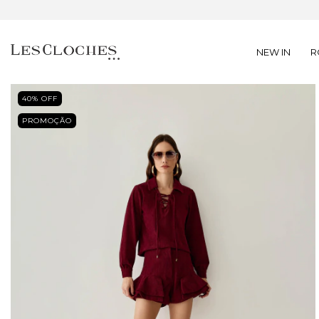
NEW IN
R
40
% OFF
PROMOÇÃO