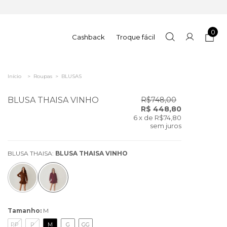
0
Cashback
Troque fácil
Início
>
Roupas
>
BLUSAS
BLUSA THAISA VINHO
R$748,00
R$ 448,80
6
x de
R$74,80
sem juros
BLUSA THAISA:
BLUSA THAISA VINHO
Tamanho:
M
PP
P
M
G
GG