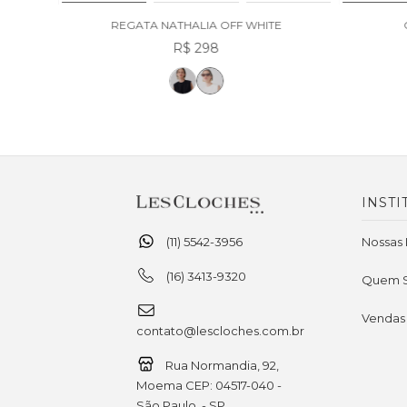
REGATA NATHALIA OFF WHITE
R$ 298
INSTI
(11) 5542-3956
Nossas 
(16) 3413-9320
Quem 
Vendas
contato@lescloches.com.br
Rua Normandia, 92,
Moema CEP: 04517-040 -
São Paulo, - SP