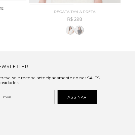
TE
REGATA TAYLA PRETA
R$ 298
EWSLETTER
screva-se e receba antecipadamente nossas SALES
novidades!