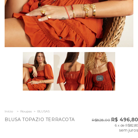
+3
Início
>
Roupas
>
BLUSAS
BLUSA TOPAZIO TERRACOTA
R$ 496,80
R$828,00
6
x de
R$82,80
sem juros