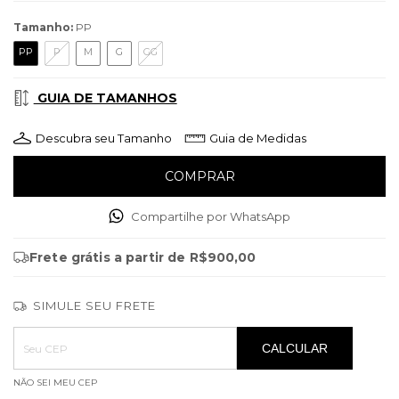
Tamanho:
PP
PP
P
M
G
GG
GUIA DE TAMANHOS
Descubra seu Tamanho
Guia de Medidas
Compartilhe por WhatsApp
Frete grátis
a partir de
R$900,00
SIMULE SEU FRETE
Entregas para o CEP:
ALTERAR CEP
CALCULAR
NÃO SEI MEU CEP