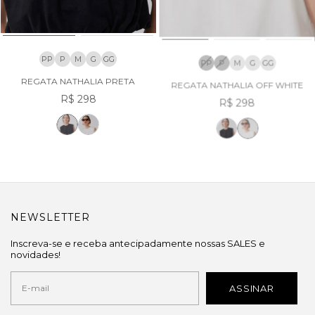
PP
P
M
G
GG
PP
P
M
G
GG
REGATA NATHALIA PRETA
REGATA NATHALIA OFF WHITE
R$ 298
R$ 298
NEWSLETTER
Inscreva-se e receba antecipadamente nossas SALES e
novidades!