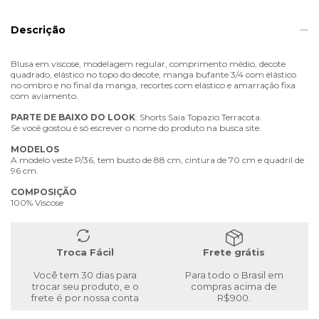
Descrição
Blusa em viscose, modelagem regular, comprimento médio, decote
quadrado, elástico no topo do decote, manga bufante 3/4 com elástico
no ombro e no final da manga, recortes com elástico e amarração fixa
com aviamento.
PARTE
DE
BAIXO
DO
LOOK
: Shorts Saia Topazio Terracota.
Se você gostou é só escrever o nome do produto na busca site.
MODELOS
A modelo veste P/36, tem busto de 88 cm, cintura de 70 cm e quadril de
96 cm.
COMPOSIÇÃO
100% Viscose
Troca Fácil
Frete grátis
Você tem 30 dias para
Para todo o Brasil em
trocar seu produto, e o
compras acima de
frete é por nossa conta
R$900.