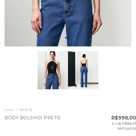
Início
>
NEW IN
BODY BOLSHOI PRETO
R$998,00
6
x de
R$166,33
sem juros