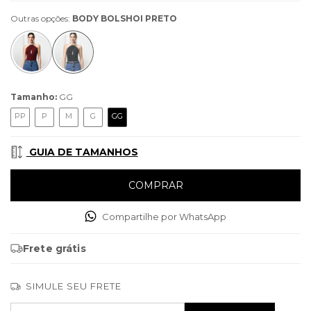
Outras opções:
BODY BOLSHOI PRETO
Tamanho:
GG
PP
P
M
G
GG
GUIA DE TAMANHOS
Compartilhe por WhatsApp
Frete grátis
SIMULE SEU FRETE
Entregas para o CEP:
ALTERAR CEP