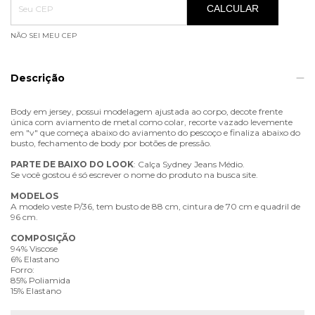
CALCULAR
NÃO SEI MEU CEP
Descrição
Body em jersey, possui modelagem ajustada ao corpo, decote frente
única com aviamento de metal como colar, recorte vazado levemente
em "v" que começa abaixo do aviamento do pescoço e finaliza abaixo do
busto, fechamento de body por botões de pressão.
PARTE
DE
BAIXO
DO
LOOK
: Calça Sydney Jeans Médio.
Se você gostou é só escrever o nome do produto na busca site.
MODELOS
A modelo veste P/36, tem busto de 88 cm, cintura de 70 cm e quadril de
96 cm.
COMPOSIÇÃO
94% Viscose
6% Elastano
Forro:
85% Poliamida
15% Elastano