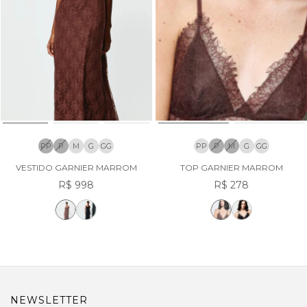
PP
P
M
G
GG
PP
P
M
G
GG
VESTIDO GARNIER MARROM
TOP GARNIER MARROM
R$ 998
R$ 278
NEWSLETTER