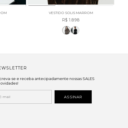
ROM
VESTIDO SOLIS MARROM
R$ 1.898
EWSLETTER
screva-se e receba antecipadamente nossas SALES
novidades!