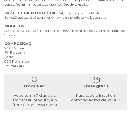
busto, fechamento de body por botões de pressão.
PARTE
DE
BAIXO
DO
LOOK
: Calça Sydney Jeans Médio.
Se você gostou é só escrever o nome do produto na busca site.
MODELOS
A modelo veste P/36, tem busto de 88 cm, cintura de 70 cm e quadril de
96 cm.
COMPOSIÇÃO
94% Viscose
6% Elastano
Forro:
85% Poliamida
15% Elastano
Troca Fácil
Frete grátis
Você tem 30 dias para
Para todo o Brasil em
trocar seu produto, e o
compras acima de R$900.
frete é por nossa conta