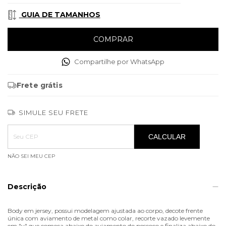
GUIA DE TAMANHOS
Compartilhe por WhatsApp
Frete grátis
SIMULE SEU FRETE
Entregas para o CEP:
ALTERAR CEP
CALCULAR
NÃO SEI MEU CEP
Descrição
Body em jersey, possui modelagem ajustada ao corpo, decote frente
única com aviamento de metal como colar, recorte vazado levemente
em "v" que começa abaixo do aviamento do pescoço e finaliza abaixo do