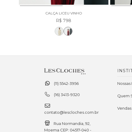
CALÇA LICEU VINHO
R$ 798
INSTI
(11) 5542-3956
Nossas 
(16) 3413-9320
Quem 
Vendas
contato@lescloches.com.br
Rua Normandia, 92,
Moema CEP: 04517-040 -