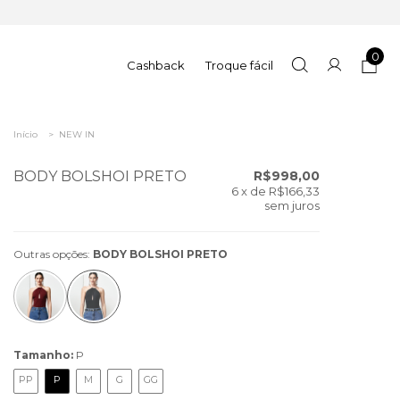
0
Cashback
Troque fácil
Início
>
NEW IN
BODY BOLSHOI PRETO
R$998,00
6
x de
R$166,33
sem juros
Outras opções:
BODY BOLSHOI PRETO
Tamanho:
P
PP
P
M
G
GG