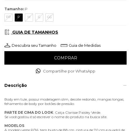
Tamanho:
P
PP
P
M
G
GG
GUIA DE TAMANHOS
Descubra seu Tamanho
Guia de Medidas
Compartilhe por WhatsApp
Descrição
Body em tule, possui modelagem slim, decote redondo, mangas longas,
fehamento de body por botões de pressão.
PARTE
DE
CIMA
DO
LOOK
: Calça Clarisse Paisley Verde.
Se você gostou é só escrever o nome do produto na busca site.
MODELOS
A modelo veste P/36, tem busto de 88 cm, cintura de 70 cm e quadril de