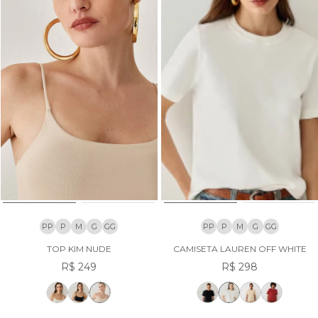
PP
P
M
G
GG
PP
P
M
G
GG
TOP KIM NUDE
CAMISETA LAUREN OFF WHITE
R$ 249
R$ 298