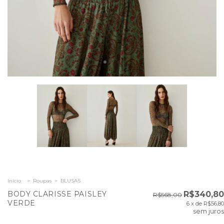
Início
>
Roupas
>
BLUSAS
BODY CLARISSE PAISLEY
R$340,80
R$568,00
VERDE
6
x de
R$56,80
sem juros