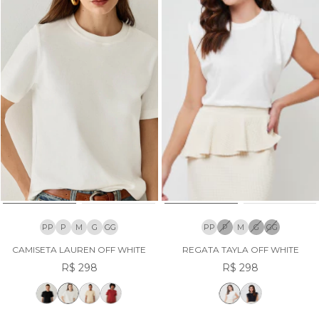
PP
P
M
G
GG
PP
P
M
G
GG
CAMISETA LAUREN OFF WHITE
REGATA TAYLA OFF WHITE
R$ 298
R$ 298