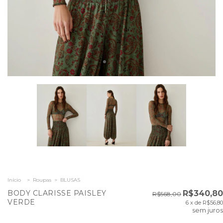
Início
>
Roupas
>
BLUSAS
BODY CLARISSE PAISLEY
R$340,80
R$568,00
VERDE
6
x de
R$56,80
sem juros