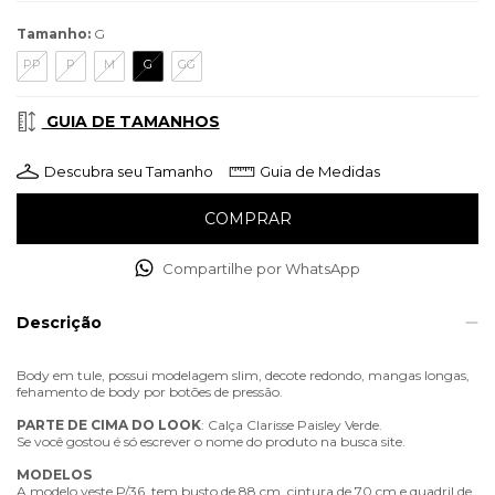
Tamanho:
G
PP
P
M
G
GG
GUIA DE TAMANHOS
Descubra seu Tamanho
Guia de Medidas
Compartilhe por WhatsApp
Descrição
Body em tule, possui modelagem slim, decote redondo, mangas longas,
fehamento de body por botões de pressão.
PARTE
DE
CIMA
DO
LOOK
: Calça Clarisse Paisley Verde.
Se você gostou é só escrever o nome do produto na busca site.
MODELOS
A modelo veste P/36, tem busto de 88 cm, cintura de 70 cm e quadril de