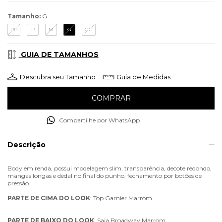
Tamanho:
G
PP
P
M
G
GG
GUIA DE TAMANHOS
Descubra seu Tamanho
Guia de Medidas
Compartilhe por WhatsApp
Descrição
Body em renda, possui modelagem slim, transparência, decote redondo,
mangas longas e dedal no final do punho, fechamento por botões de
pressão.
PARTE
DE
CIMA
DO
LOOK
: Top Garnier Marrom.
PARTE
DE
BAIXO
DO
LOOK
: Saia Broadway Marrom.