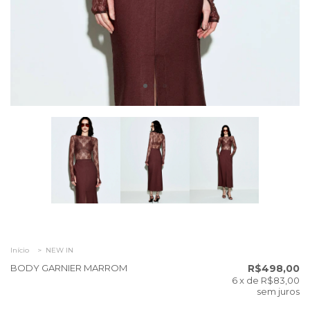
Início
>
NEW IN
BODY GARNIER MARROM
R$498,00
6
x de
R$83,00
sem juros