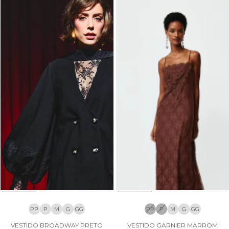
PP
P
M
G
GG
PP
P
M
G
GG
VESTIDO BROADWAY PRETO
VESTIDO GARNIER MARROM