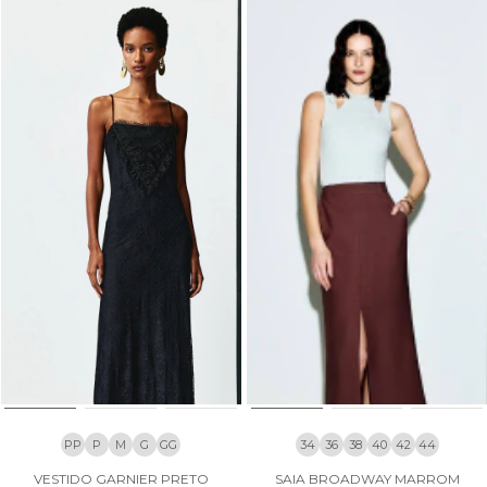
PP
P
M
G
GG
34
36
38
40
42
44
VESTIDO GARNIER PRETO
SAIA BROADWAY MARROM