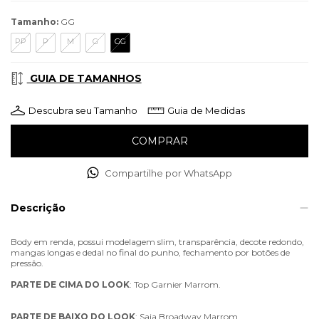
Tamanho:
GG
PP
P
M
G
GG
GUIA DE TAMANHOS
Descubra seu Tamanho
Guia de Medidas
Compartilhe por WhatsApp
Descrição
Body em renda, possui modelagem slim, transparência, decote redondo,
mangas longas e dedal no final do punho, fechamento por botões de
pressão.
PARTE
DE
CIMA
DO
LOOK
: Top Garnier Marrom.
PARTE
DE
BAIXO
DO
LOOK
: Saia Broadway Marrom.