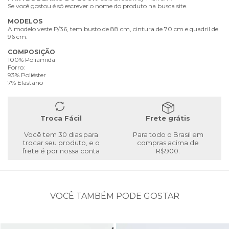
Se você gostou é só escrever o nome do produto na busca site.
MODELOS
A modelo veste P/36, tem busto de 88 cm, cintura de 70 cm e quadril de
96 cm.
COMPOSIÇÃO
100% Poliamida
Forro:
93% Poliéster
7% Elastano
Troca Fácil
Frete grátis
Você tem 30 dias para
Para todo o Brasil em
trocar seu produto, e o
compras acima de
frete é por nossa conta
R$900.
VOCÊ TAMBÉM PODE GOSTAR