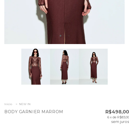
Início
>
NEW IN
BODY GARNIER MARROM
R$498,00
6
x de
R$83,00
sem juros