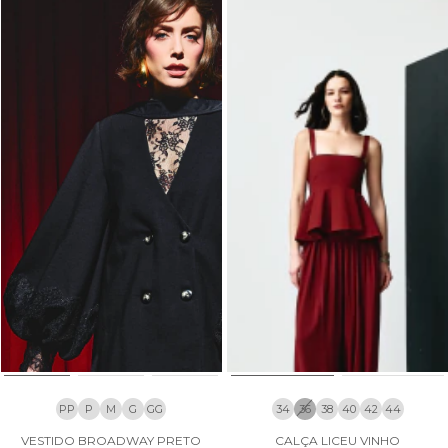
PP
P
M
G
GG
34
36
38
40
42
44
VESTIDO BROADWAY PRETO
CALÇA LICEU VINHO