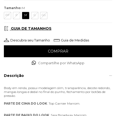
Tamanho:
M
PP
P
M
G
GG
GUIA DE TAMANHOS
Descubra seu Tamanho
Guia de Medidas
Compartilhe por WhatsApp
Descrição
Body em renda, possui modelagem slim, transparência, decote redondo,
mangas longas e dedal no final do punho, fechamento por botões de
pressão.
PARTE
DE
CIMA
DO
LOOK
: Top Garnier Marrom.
PARTE
DE
BAIXO
DO
LOOK
: Saia Broadway Marrom.