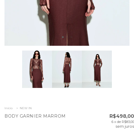
Início
>
NEW IN
BODY GARNIER MARROM
R$498,00
6
x de
R$83,00
sem juros