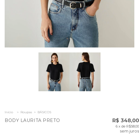
Início
>
Roupas
>
BÁSICOS
BODY LAURITA PRETO
R$ 348,00
6
x de
R$58,00
sem juros