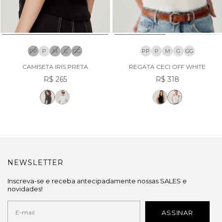
PP
P
M
G
GG
PP
P
M
G
GG
CAMISETA IRIS PRETA
REGATA CECI OFF WHITE
R$ 265
R$ 318
NEWSLETTER
Inscreva-se e receba antecipadamente nossas SALES e
novidades!