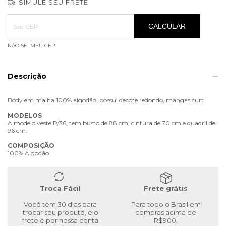
SIMULE SEU FRETE
Entregas para o CEP:
ALTERAR CEP
CALCULAR
NÃO SEI MEU CEP
Descrição
Body em malha 100% algodão, possui decote redondo, mangas curt
MODELOS
A modelo veste P/36, tem busto de 88 cm, cintura de 70 cm e quadril de
96 cm.
COMPOSIÇÃO
100% Algodão
Troca Fácil
Frete grátis
Você tem 30 dias para
Para todo o Brasil em
trocar seu produto, e o
compras acima de
frete é por nossa conta
R$900.