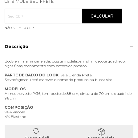
SIMULE SEU FRETE
Entregas para o CEP:
ALTERAR CEP
CALCULAR
NÃO SEI MEU CEP
Descrição
Body em malha canelada, possui modelagem slim, decote quadrado,
alças finas, fechamento com botões de pressão.
PARTE
DE
BAIXO
DO
LOOK
: Saia Blenda Preta.
Se você gostou é só escrever o nome do produto na busca site.
MODELOS
A modelo veste P/36, tem busto de 88 cm, cintura de 70 cm e quadril de
96 cm.
COMPOSIÇÃO
96% Viscose
4% Elastano