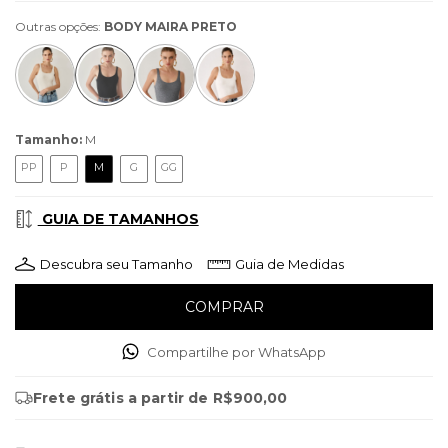
Outras opções:
BODY MAIRA PRETO
Tamanho:
M
PP
P
M
G
GG
GUIA DE TAMANHOS
Descubra seu Tamanho
Guia de Medidas
Compartilhe por WhatsApp
Frete grátis
a partir de
R$900,00