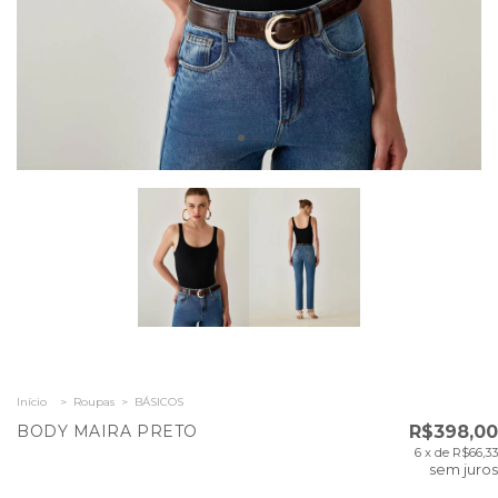
Início
>
Roupas
>
BÁSICOS
BODY MAIRA PRETO
R$398,00
6
x de
R$66,33
sem juros