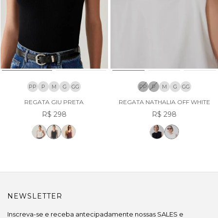
PP
P
M
G
GG
PP
P
M
G
GG
REGATA GIU PRETA
REGATA NATHALIA OFF WHITE
R$ 298
R$ 298
NEWSLETTER
Inscreva-se e receba antecipadamente nossas SALES e