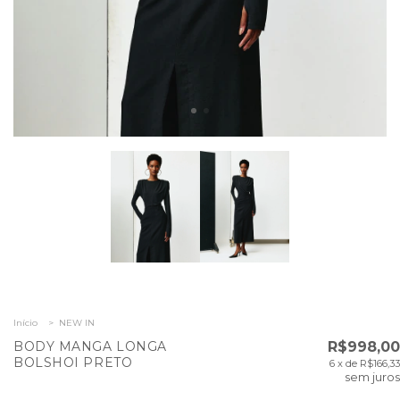
Início
>
NEW IN
BODY MANGA LONGA
R$998,00
BOLSHOI PRETO
6
x de
R$166,33
sem juros