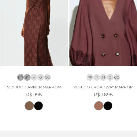
PP
P
M
G
GG
PP
P
M
G
GG
VESTIDO GARNIER MARROM
VESTIDO BROADWAY MARROM
R$ 998
R$ 1.898