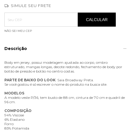
SIMULE SEU FRETE
Entregas para o CEP:
ALTERAR CEP
CALCULAR
NÃO SEI MEU CEP
Descrição
Body em jersey, possui modelagem ajustada ao corpo, ombro
estruturado, mangas longas, decote redondo, fechamento de body por
botão de pressão e botão no centro costas.
PARTE
DE
BAIXO
DO
LOOK
: Saia Broadway Preta.
Se você gostou é só escrever o nome do produto na busca site.
MODELOS
A modelo veste P/36, tem busto de 88 cm, cintura de 70 cm e quadril de
96 cm.
COMPOSIÇÃO
94% Viscose
6% Elastano
Forro:
85% Poliamida