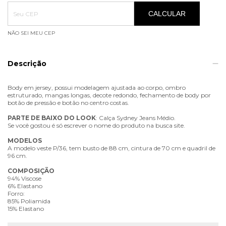
Entregas para o CEP:
ALTERAR CEP
CALCULAR
NÃO SEI MEU CEP
Descrição
Body em jersey, possui modelagem ajustada ao corpo, ombro
estruturado, mangas longas, decote redondo, fechamento de body por
botão de pressão e botão no centro costas.
PARTE
DE
BAIXO
DO
LOOK
: Calça Sydney Jeans Médio.
Se você gostou é só escrever o nome do produto na busca site.
MODELOS
A modelo veste P/36, tem busto de 88 cm, cintura de 70 cm e quadril de
96 cm.
COMPOSIÇÃO
94% Viscose
6% Elastano
Forro:
85% Poliamida
15% Elastano