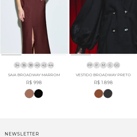
34
36
38
40
42
44
PP
P
M
G
GG
SAIA BROADWAY MARROM
VESTIDO BROADWAY PRETO
R$ 998
R$ 1.898
NEWSLETTER