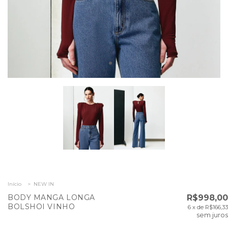
Início
>
NEW IN
BODY MANGA LONGA
R$998,00
BOLSHOI VINHO
6
x de
R$166,33
sem juros