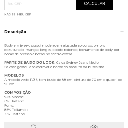
CALCULAR
NÃO SEI MEU CEP
Descrição
Body em jersey, possui modelagem ajustada ao corpo, ombro
estruturado, mangas longas, decote redondo, fechamento de body por
botão de pressão e botão no centro costas.
PARTE
DE
BAIXO
DO
LOOK
: Calça Sydney Jeans Médio.
Se você gostou é só escrever o nome do produto na busca site.
MODELOS
A modelo veste P/36, tem busto de 88 cm, cintura de 70 cm e quadril de
96 cm.
COMPOSIÇÃO
94% Viscose
6% Elastano
Forro:
85% Poliamida
15% Elastano