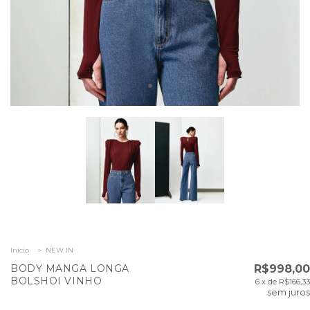
Início
>
NEW IN
BODY MANGA LONGA
R$998,00
BOLSHOI VINHO
6
x de
R$166,33
sem juros