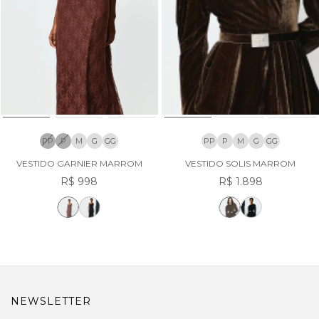
PP
P
M
G
GG
PP
P
M
G
GG
VESTIDO GARNIER MARROM
VESTIDO SOLIS MARROM
R$ 998
R$ 1.898
NEWSLETTER