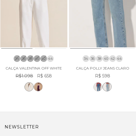
34
36
38
40
42
44
34
36
38
40
42
44
CALÇA VALENTINA OFF WHITE
CALÇA POLLY JEANS CLARO
R$1.098
R$ 658
R$ 598
NEWSLETTER