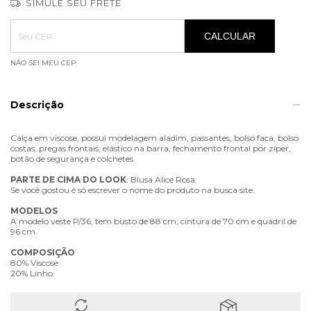
SIMULE SEU FRETE
Entregas para o CEP:
ALTERAR CEP
CALCULAR
NÃO SEI MEU CEP
Descrição
Calça em viscose, possui modelagem aladim, passantes, bolso faca, bolso
costas, pregas frontais, elástico na barra, fechamento frontal por zíper,
botão de segurança e colchetes.
PARTE
DE
CIMA
DO
LOOK
: Blusa Alice Rosa.
Se você gostou é só escrever o nome do produto na busca site.
MODELOS
A modelo veste P/36, tem busto de 88 cm, cintura de 70 cm e quadril de
96 cm.
COMPOSIÇÃO
80% Viscose
20% Linho