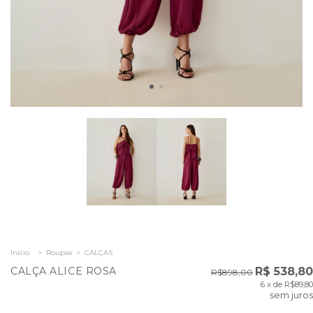
Início
>
Roupas
>
CALÇAS
CALÇA ALICE ROSA
R$ 538,80
R$898,00
6
x de
R$89,80
sem juros