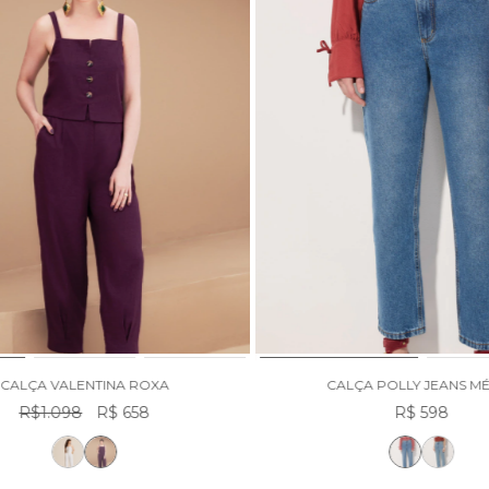
CALÇA VALENTINA ROXA
CALÇA POLLY JEANS M
R$1.098
R$ 658
R$ 598