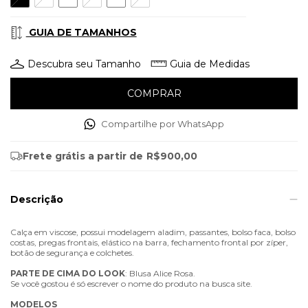
GUIA DE TAMANHOS
Descubra seu Tamanho
Guia de Medidas
Compartilhe por WhatsApp
Frete grátis
a partir de
R$900,00
Descrição
Calça em viscose, possui modelagem aladim, passantes, bolso faca, bolso
costas, pregas frontais, elástico na barra, fechamento frontal por zíper,
botão de segurança e colchetes.
PARTE
DE
CIMA
DO
LOOK
: Blusa Alice Rosa.
Se você gostou é só escrever o nome do produto na busca site.
MODELOS