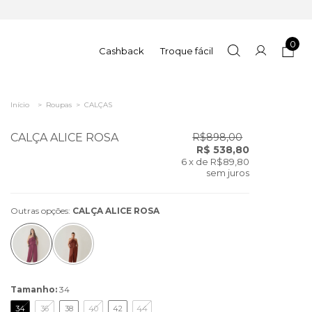
0
Cashback
Troque fácil
Início
>
Roupas
>
CALÇAS
CALÇA ALICE ROSA
R$898,00
R$ 538,80
6
x de
R$89,80
sem juros
Outras opções:
CALÇA ALICE ROSA
Tamanho:
34
34
36
38
40
42
44