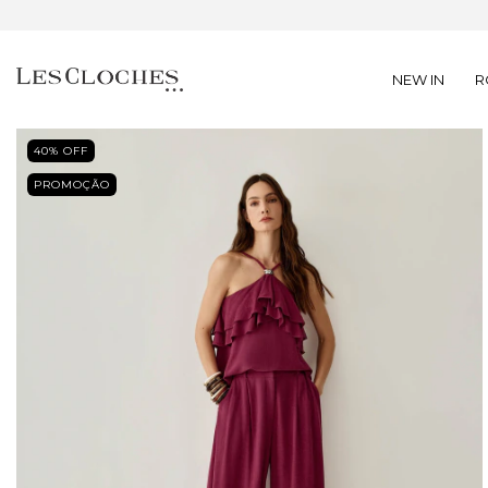
NEW IN
R
40
% OFF
PROMOÇÃO