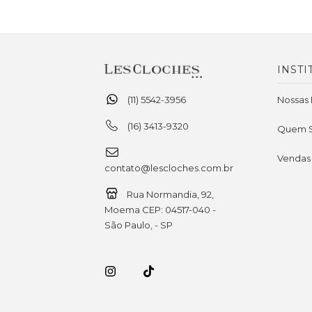
INSTI
(11) 5542-3956
Nossas 
(16) 3413-9320
Quem 
Vendas
contato@lescloches.com.br
Rua Normandia, 92,
Moema CEP: 04517-040 -
São Paulo, - SP