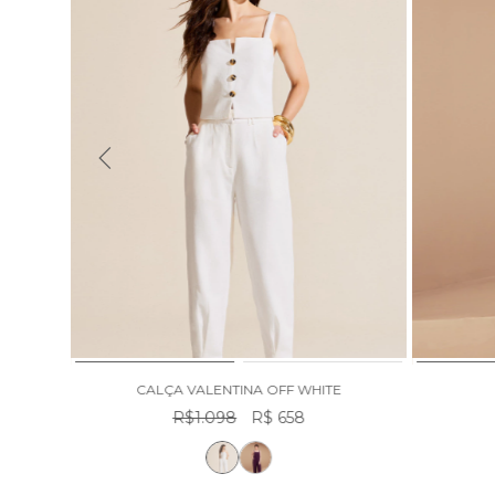
R
CALÇA VALENTINA OFF WHITE
R$1.098
R$ 658