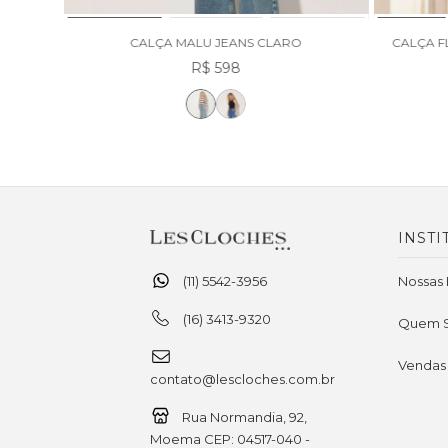
CALÇA MALU JEANS CLARO
CALÇA F
R$ 598
INSTI
(11) 5542-3956
Nossas 
(16) 3413-9320
Quem 
Vendas
contato@lescloches.com.br
Rua Normandia, 92,
Moema CEP: 04517-040 -