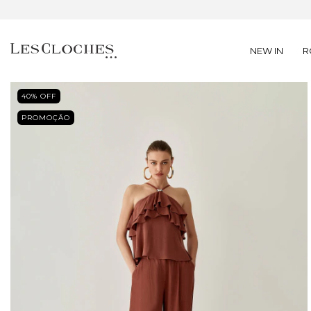
NEW IN
R
40
% OFF
PROMOÇÃO