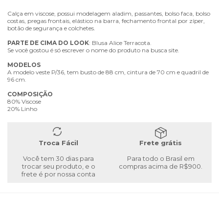
Calça em viscose, possui modelagem aladim, passantes, bolso faca, bolso
costas, pregas frontais, elástico na barra, fechamento frontal por zíper,
botão de segurança e colchetes.
PARTE
DE
CIMA
DO
LOOK
: Blusa Alice Terracota.
Se você gostou é só escrever o nome do produto na busca site.
MODELOS
A modelo veste P/36, tem busto de 88 cm, cintura de 70 cm e quadril de
96 cm.
COMPOSIÇÃO
80% Viscose
20% Linho
Troca Fácil
Frete grátis
Você tem 30 dias para
Para todo o Brasil em
trocar seu produto, e o
compras acima de R$900.
frete é por nossa conta