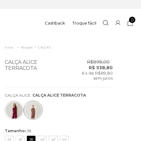
0
Cashback
Troque fácil
Início
>
Roupas
>
CALÇAS
CALÇA ALICE
R$898,00
R$ 538,80
TERRACOTA
6
x de
R$89,80
sem juros
CALÇA ALICE:
CALÇA ALICE TERRACOTA
Tamanho:
38
34
36
38
40
42
44