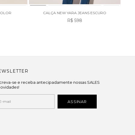
ICOLOR
CALÇA NEW YARA JEANS ESCURO
R$ 598
EWSLETTER
screva-se e receba antecipadamente nossas SALES
novidades!