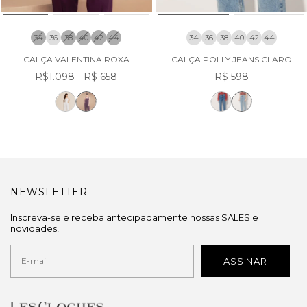
34
36
38
40
42
44
34
36
38
40
42
44
CALÇA VALENTINA ROXA
CALÇA POLLY JEANS CLARO
R$1.098
R$ 658
R$ 598
NEWSLETTER
Inscreva-se e receba antecipadamente nossas SALES e
novidades!