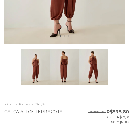
Início
>
Roupas
>
CALÇAS
CALÇA ALICE TERRACOTA
R$538,80
R$898,00
6
x de
R$89,80
sem juros