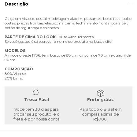
Descrição
Calça em viscose, possui modelagem aladim, passantes, bolso faca, bolso
costas, pregas frontais, elástico na barra, fechamento frontal por zíper,
botão de segurança e colchetes.
PARTE
DE
CIMA
DO
LOOK
: Blusa Alice Terracota.
Se você gostou é só escrever o nome do produto na busca site.
MODELOS
A modelo veste P/36, tem busto de 88 cm, cintura de 70 cm e quadril de
96 cm.
COMPOSIÇÃO
80% Viscose
20% Linho
Troca Fácil
Frete grátis
Você tem 30 dias para
Para todo o Brasil em
trocar seu produto, e o
compras acima de
frete é por nossa conta
R$900.