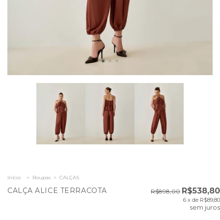
Início
>
Roupas
>
CALÇAS
CALÇA ALICE TERRACOTA
R$538,80
R$898,00
6
x de
R$89,80
sem juros