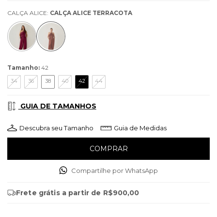
CALÇA ALICE:
CALÇA ALICE TERRACOTA
Tamanho:
42
34
36
38
40
42
44
GUIA DE TAMANHOS
Descubra seu Tamanho
Guia de Medidas
Compartilhe por WhatsApp
Frete grátis
a partir de
R$900,00