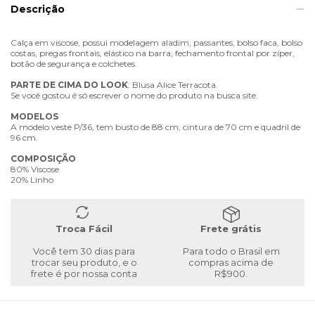
Descrição
Calça em viscose, possui modelagem aladim, passantes, bolso faca, bolso
costas, pregas frontais, elástico na barra, fechamento frontal por zíper,
botão de segurança e colchetes.
PARTE
DE
CIMA
DO
LOOK
: Blusa Alice Terracota.
Se você gostou é só escrever o nome do produto na busca site.
MODELOS
A modelo veste P/36, tem busto de 88 cm, cintura de 70 cm e quadril de
96 cm.
COMPOSIÇÃO
80% Viscose
20% Linho
Troca Fácil
Frete grátis
Você tem 30 dias para
Para todo o Brasil em
trocar seu produto, e o
compras acima de
frete é por nossa conta
R$900.