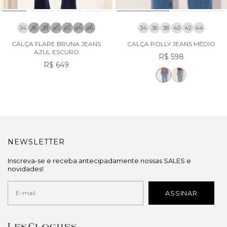
34
36
38
40
42
44
46
34
36
38
40
42
44
CALÇA FLARE BRUNA JEANS
CALÇA POLLY JEANS MÉDIO
AZUL ESCURO
R$ 598
R$ 649
NEWSLETTER
Inscreva-se e receba antecipadamente nossas SALES e
novidades!