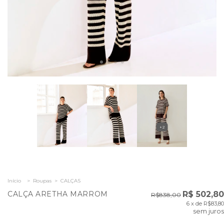
+2
Início
>
Roupas
>
CALÇAS
CALÇA ARETHA MARROM
R$ 502,80
R$838,00
6
x de
R$83,80
sem juros