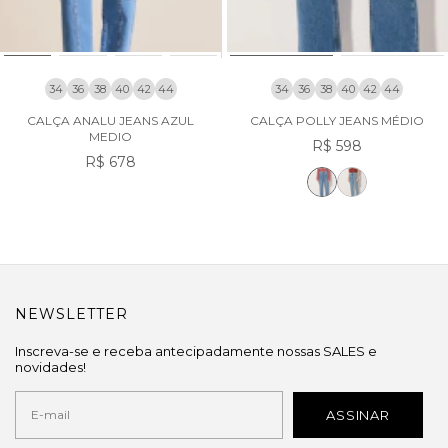
34
36
38
40
42
44
34
36
38
40
42
44
CALÇA ANALU JEANS AZUL
CALÇA POLLY JEANS MÉDIO
MEDIO
R$ 598
R$ 678
NEWSLETTER
Inscreva-se e receba antecipadamente nossas SALES e
novidades!