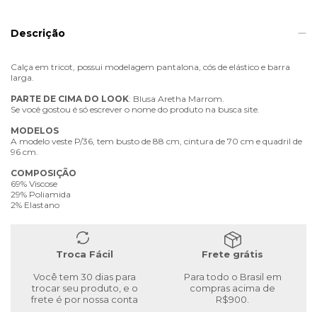
Descrição
Calça em tricot, possui modelagem pantalona, cós de elástico e barra
larga.
PARTE
DE
CIMA
DO
LOOK
: Blusa Aretha Marrom.
Se você gostou é só escrever o nome do produto na busca site.
MODELOS
A modelo veste P/36, tem busto de 88 cm, cintura de 70 cm e quadril de
96 cm.
COMPOSIÇÃO
69% Viscose
29% Poliamida
2% Elastano
Troca Fácil
Frete grátis
Você tem 30 dias para
Para todo o Brasil em
trocar seu produto, e o
compras acima de
frete é por nossa conta
R$900.