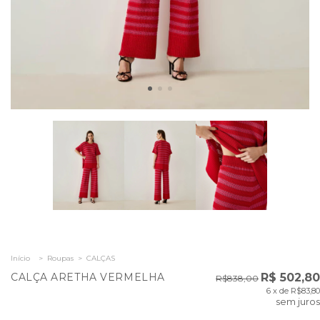
Início
>
Roupas
>
CALÇAS
CALÇA ARETHA VERMELHA
R$ 502,80
R$838,00
6
x de
R$83,80
sem juros