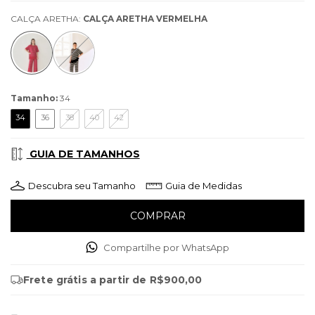
CALÇA ARETHA:
CALÇA ARETHA VERMELHA
Tamanho:
34
34
36
38
40
42
GUIA DE TAMANHOS
Descubra seu Tamanho
Guia de Medidas
Compartilhe por WhatsApp
Frete grátis
a partir de
R$900,00