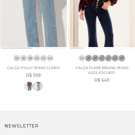
34
36
38
40
42
44
34
36
38
40
42
44
46
CALÇA POLLY JEANS CLARO
CALÇA FLARE BRUNA JEANS
AZUL ESCURO
R$ 598
R$ 649
NEWSLETTER