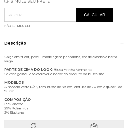
SIMULE SEU FRETE
Entregas para o CEP:
ALTERAR CEP
CALCULAR
NÃO SEI MEU CEP
Descrição
Calça em tricot, possui modelagem pantalona, cós de elástico e barra
larga.
PARTE
DE
CIMA
DO
LOOK
: Blusa Aretha Vermelha.
Se você gostou é só escrever o nome do produto na busca site.
MODELOS
A modelo veste P/36, tem busto de 88 cm, cintura de 70 cm e quadril de
96 cm.
COMPOSIÇÃO
69% Viscose
29% Poliamida
2% Elastano