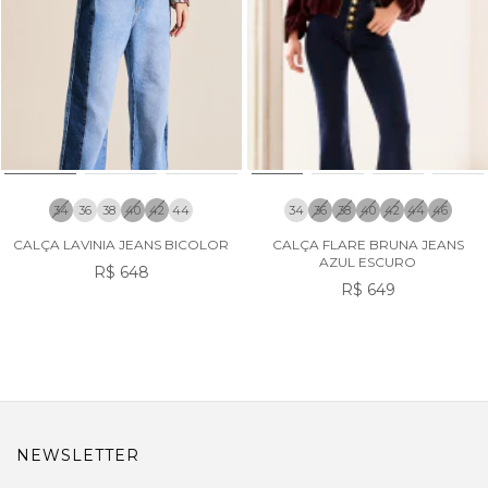
34
36
38
40
42
44
34
36
38
40
42
44
46
CALÇA LAVINIA JEANS BICOLOR
CALÇA FLARE BRUNA JEANS
AZUL ESCURO
R$ 648
R$ 649
NEWSLETTER