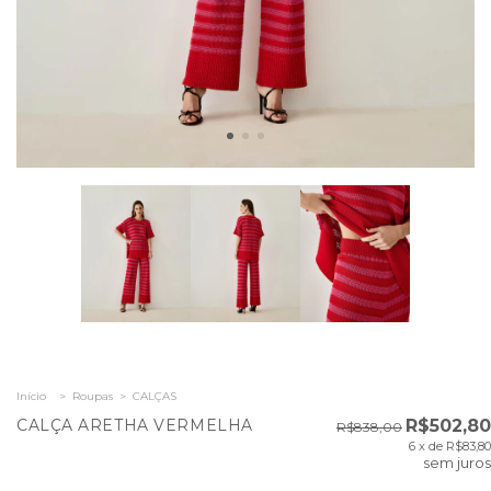
Início
>
Roupas
>
CALÇAS
CALÇA ARETHA VERMELHA
R$502,80
R$838,00
6
x de
R$83,80
sem juros