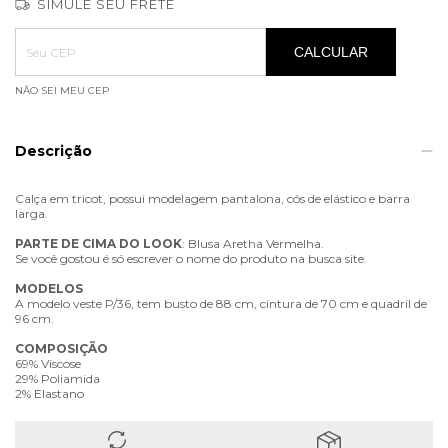
SIMULE SEU FRETE
Entregas para o CEP:
ALTERAR CEP
CALCULAR
NÃO SEI MEU CEP
Descrição
Calça em tricot, possui modelagem pantalona, cós de elástico e barra
larga.
PARTE
DE
CIMA
DO
LOOK
: Blusa Aretha Vermelha.
Se você gostou é só escrever o nome do produto na busca site.
MODELOS
A modelo veste P/36, tem busto de 88 cm, cintura de 70 cm e quadril de
96 cm.
COMPOSIÇÃO
69% Viscose
29% Poliamida
2% Elastano