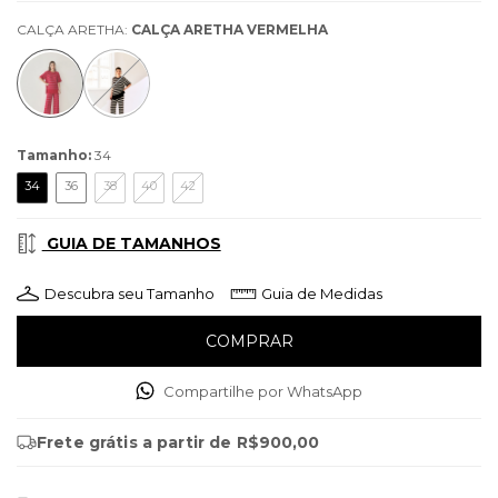
CALÇA ARETHA:
CALÇA ARETHA VERMELHA
Tamanho:
34
34
36
38
40
42
GUIA DE TAMANHOS
Descubra seu Tamanho
Guia de Medidas
Compartilhe por WhatsApp
Frete grátis
a partir de
R$900,00