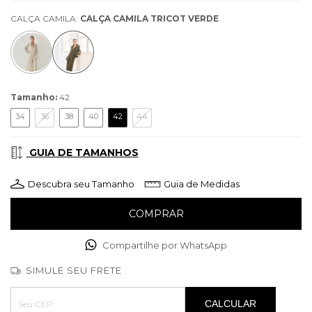
CALÇA CAMILA:
CALÇA CAMILA TRICOT VERDE
Tamanho:
42
34
36
38
40
42
44
GUIA DE TAMANHOS
Descubra seu Tamanho
Guia de Medidas
Compartilhe por WhatsApp
SIMULE SEU FRETE
Entregas para o CEP:
ALTERAR CEP
CALCULAR