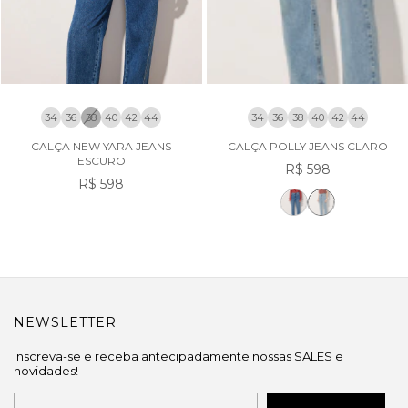
34
36
38
40
42
44
34
36
38
40
42
44
CALÇA NEW YARA JEANS
CALÇA POLLY JEANS CLARO
ESCURO
R$ 598
R$ 598
NEWSLETTER
Inscreva-se e receba antecipadamente nossas SALES e
novidades!