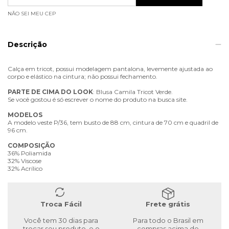
NÃO SEI MEU CEP
Descrição
Calça em tricot, possui modelagem pantalona, levemente ajustada ao
corpo e elástico na cintura; não possui fechamento.
PARTE
DE
CIMA
DO
LOOK
: Blusa Camila Tricot Verde.
Se você gostou é só escrever o nome do produto na busca site.
MODELOS
A modelo veste P/36, tem busto de 88 cm, cintura de 70 cm e quadril de
96 cm.
COMPOSIÇÃO
36% Poliamida
32% Viscose
32% Acrílico
Troca Fácil
Frete grátis
Você tem 30 dias para
Para todo o Brasil em
trocar seu produto, e o
compras acima de