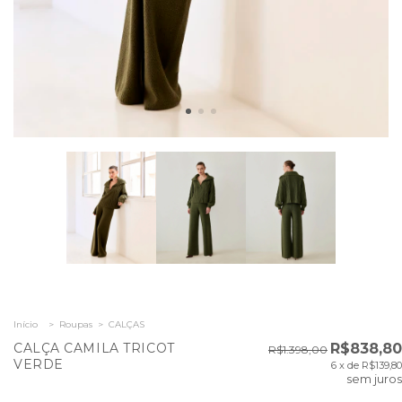
Início
>
Roupas
>
CALÇAS
CALÇA CAMILA TRICOT
R$838,80
R$1.398,00
VERDE
6
x de
R$139,80
sem juros