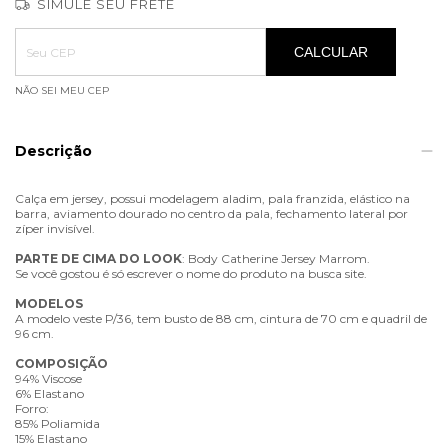
SIMULE SEU FRETE
Entregas para o CEP:
ALTERAR CEP
CALCULAR
NÃO SEI MEU CEP
Descrição
Calça em jersey, possui modelagem aladim, pala franzida, elástico na
barra, aviamento dourado no centro da pala, fechamento lateral por
zíper invisível.
PARTE
DE
CIMA
DO
LOOK
: Body Catherine Jersey Marrom.
Se você gostou é só escrever o nome do produto na busca site.
MODELOS
A modelo veste P/36, tem busto de 88 cm, cintura de 70 cm e quadril de
96 cm.
COMPOSIÇÃO
94% Viscose
6% Elastano
Forro:
85% Poliamida
15% Elastano