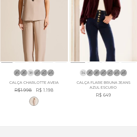
34
36
38
40
42
44
34
36
38
40
42
44
46
CALÇA CHARLOTTE AVEIA
CALÇA FLARE BRUNA JEANS
AZUL ESCURO
R$1.998
R$ 1.198
R$ 649