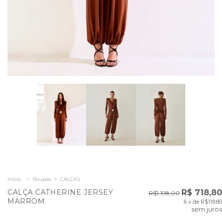
Início
>
Roupas
>
CALÇAS
CALÇA CATHERINE JERSEY
R$ 718,80
R$1.198,00
MARROM
6
x de
R$119,80
sem juros