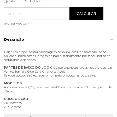
SIMULE SEU FRETE
Entregas para o CEP:
ALTERAR CEP
CALCULAR
NÃO SEI MEU CEP
Descrição
Calça em crepe, possui modelagem cenoura, cós transpassado, bolso
aplicado, bolso costas, pregas na barra, fechamento por zíper, botão de
segurança e ganchos.
PARTES
DE
BAIXO
DO
LOOK
: Colete Charlotte Aveia, Regata Ceci Off
White, Tomara Que Caia Charlotte Aveia.
Se você gostou é só escrever o nome do produto na busca site.
MODELOS
A modelo veste P/36, tem busto de 88 cm, cintura de 70 cm e quadril de
96 cm.
COMPOSIÇÃO
71% Acetato
29% Viscose