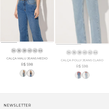
34
36
38
40
42
44
34
36
38
40
42
44
CALÇA MALU JEANS MEDIO
CALÇA POLLY JEANS CLARO
R$ 598
R$ 598
NEWSLETTER