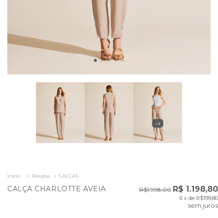
+3
Início
>
Roupas
>
CALÇAS
CALÇA CHARLOTTE AVEIA
R$ 1.198,80
R$1.998,00
6
x de
R$199,80
sem juros