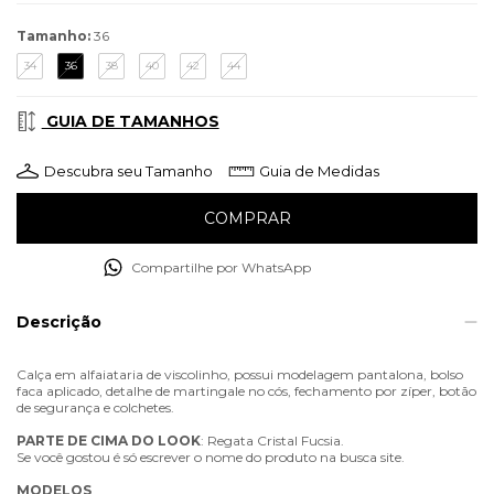
Tamanho:
36
34
36
38
40
42
44
GUIA DE TAMANHOS
Descubra seu Tamanho
Guia de Medidas
Compartilhe por WhatsApp
Descrição
Calça em alfaiataria de viscolinho, possui modelagem pantalona, bolso
faca aplicado, detalhe de martingale no cós, fechamento por zíper, botão
de segurança e colchetes.
PARTE
DE
CIMA
DO
LOOK
: Regata Cristal Fucsia.
Se você gostou é só escrever o nome do produto na busca site.
MODELOS