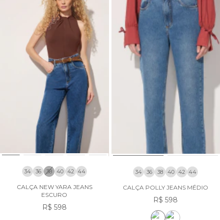
34
36
38
40
42
44
34
36
38
40
42
44
CALÇA NEW YARA JEANS
CALÇA POLLY JEANS MÉDIO
ESCURO
R$ 598
R$ 598