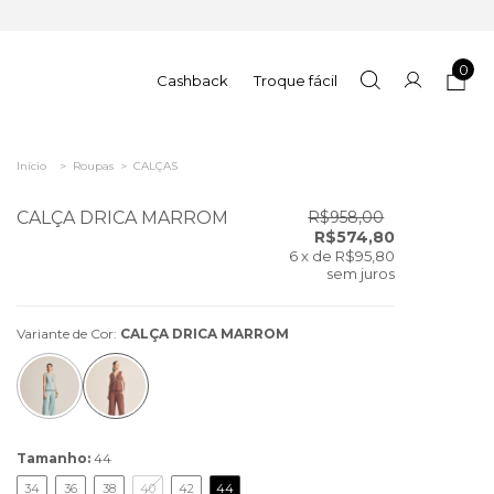
0
Cashback
Troque fácil
Início
>
Roupas
>
CALÇAS
CALÇA DRICA MARROM
R$958,00
R$574,80
6
x de
R$95,80
sem juros
Variante de Cor:
CALÇA DRICA MARROM
Tamanho:
44
34
36
38
40
42
44