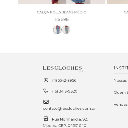
RO
CALÇA POLLY JEANS MÉDIO
CA
R$ 598
INSTI
(11) 5542-3956
Nossas 
(16) 3413-9320
Quem 
Vendas
contato@lescloches.com.br
Rua Normandia, 92,
Moema CEP: 04517-040 -