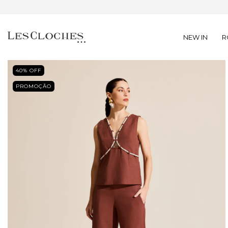
NEW IN
R
40
% OFF
PROMOÇÃO