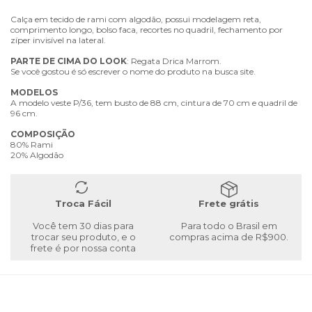
Calça em tecido de rami com algodão, possui modelagem reta,
comprimento longo, bolso faca, recortes no quadril, fechamento por
zíper invisível na lateral.
PARTE
DE
CIMA
DO
LOOK
: Regata Drica Marrom.
Se você gostou é só escrever o nome do produto na busca site.
MODELOS
A modelo veste P/36, tem busto de 88 cm, cintura de 70 cm e quadril de
96 cm.
COMPOSIÇÃO
80% Rami
20% Algodão
Troca Fácil
Frete grátis
Você tem 30 dias para
Para todo o Brasil em
trocar seu produto, e o
compras acima de R$900.
frete é por nossa conta