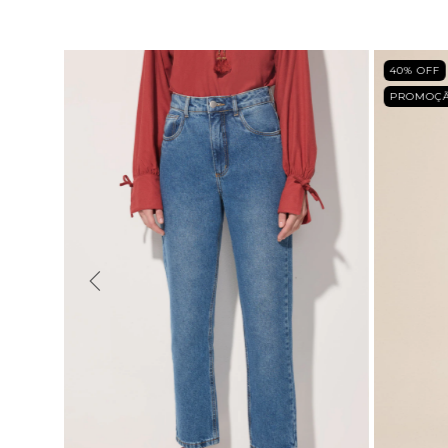
40
% OFF
PROMOÇ