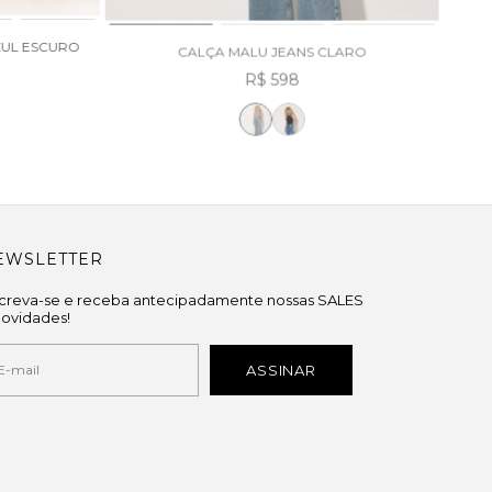
ZUL ESCURO
CALÇA MALU JEANS CLARO
R$ 598
EWSLETTER
screva-se e receba antecipadamente nossas SALES
novidades!