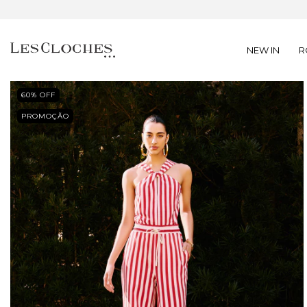
NEW IN
R
60
% OFF
PROMOÇÃO