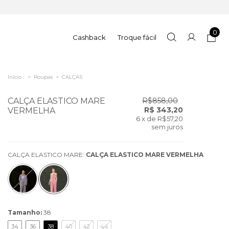
0
Cashback
Troque fácil
Início
>
Roupas
>
CALÇAS
CALÇA ELASTICO MARE
R$858,00
R$ 343,20
VERMELHA
6
x de
R$57,20
sem juros
CALÇA ELASTICO MARE:
CALÇA ELASTICO MARE VERMELHA
Tamanho:
38
34
36
38
40
42
44