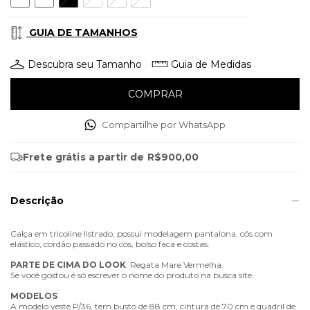
GUIA DE TAMANHOS
Descubra seu Tamanho
Guia de Medidas
Compartilhe por WhatsApp
Frete grátis
a partir de
R$900,00
Descrição
Calça em tricoline listrado, possui modelagem pantalona, cós com
elástico, cordão passado no cós, bolso faca e costas.
PARTE
DE
CIMA
DO
LOOK
: Regata Mare Vermelha.
Se você gostou é só escrever o nome do produto na busca site.
MODELOS
A modelo veste P/36, tem busto de 88 cm, cintura de 70 cm e quadril de