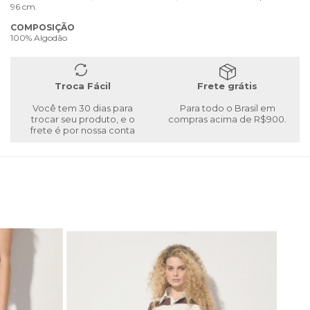
96 cm.
COMPOSIÇÃO
100% Algodão
Troca Fácil
Frete grátis
Você tem 30 dias para
Para todo o Brasil em
trocar seu produto, e o
compras acima de R$900.
frete é por nossa conta