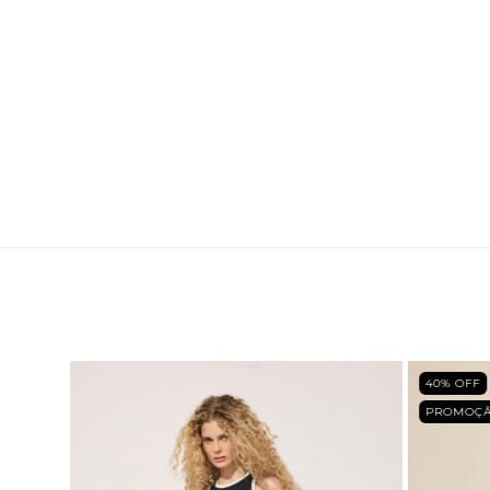
40
% OFF
PROMOÇ