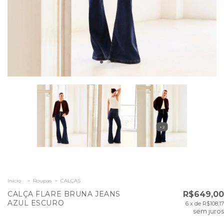
+2
Início
>
Roupas
>
CALÇAS
CALÇA FLARE BRUNA JEANS
R$649,00
AZUL ESCURO
6
x de
R$108,17
sem juros