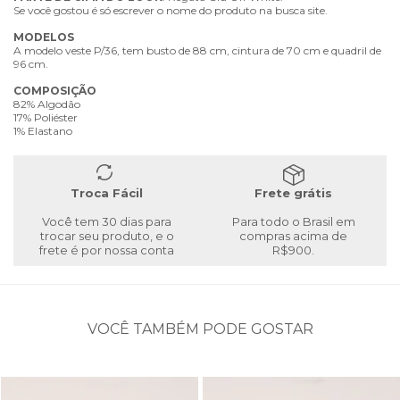
Se você gostou é só escrever o nome do produto na busca site.
MODELOS
A modelo veste P/36, tem busto de 88 cm, cintura de 70 cm e quadril de
96 cm.
COMPOSIÇÃO
82% Algodão
17% Poliéster
1% Elastano
Troca Fácil
Frete grátis
Você tem 30 dias para
Para todo o Brasil em
trocar seu produto, e o
compras acima de
frete é por nossa conta
R$900.
VOCÊ TAMBÉM PODE GOSTAR