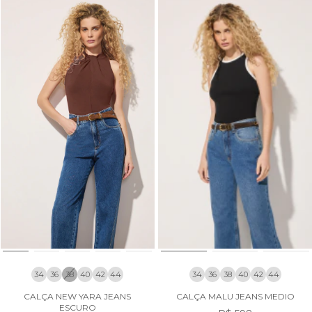
34
36
38
40
42
44
34
36
38
40
42
44
CALÇA NEW YARA JEANS
CALÇA MALU JEANS MEDIO
ESCURO