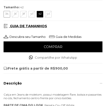
Tamanho:
42
34
36
38
40
42
44
GUIA DE TAMANHOS
Descubra seu Tamanho
Guia de Medidas
Compartilhe por WhatsApp
Frete grátis
a partir de
R$900,00
Descrição
Calça em Jeans de moletom, possui modelagem flare, bolsos e passantes
no cós; fechamento centro frente por cinco botões.
PARTE
DE
CIMA
DO
LOOK
: Regata Giu Off White.