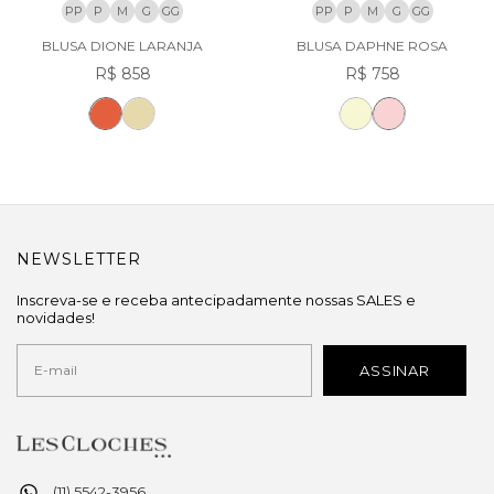
PP
P
M
G
GG
PP
P
M
G
GG
BLUSA DIONE LARANJA
BLUSA DAPHNE ROSA
R$ 858
R$ 758
NEWSLETTER
Inscreva-se e receba antecipadamente nossas SALES e
novidades!
(11) 5542-3956