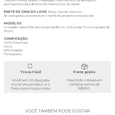
Calça em renda, possui modelagem pantalona e cós de elástico;
acompanha calça de forro do mesmo tom da renda.
PARTE
DE
CIMA
DO
LOOK
: Blusa Garnier Marrom.
Se você gostou é só escrever o nome do produto na busca site.
MODELOS
A modelo veste P/36, tem busto de 88 cm, cintura de 70 cm e quadril de
96 cm.
COMPOSIÇÃO
100% Poliamida
Forro:
93% Poliéster
7% Elastano
Troca Fácil
Frete grátis
Você tem 30 dias para
Para todo o Brasil em
trocar seu produto, e o
compras acima de
frete é por nossa conta
R$900.
VOCÊ TAMBÉM PODE GOSTAR