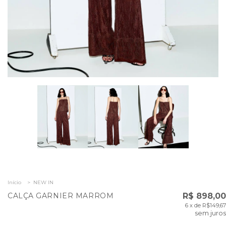
Início
>
NEW IN
CALÇA GARNIER MARROM
R$ 898,00
6
x de
R$149,67
sem juros