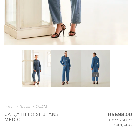
+4
Início
>
Roupas
>
CALÇAS
CALÇA HELOISE JEANS
R$698,00
MEDIO
6
x de
R$116,33
sem juros