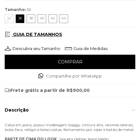
Tamanho:
36
34
36
38
40
42
44
GUIA DE TAMANHOS
Descubra seu Tamanho
Guia de Medidas
Compartilhe por WhatsApp
Frete grátis
a partir de
R$900,00
Descrição
Calça em jeans, possui modelagem baggy, cintura alta, recortes laterais,
bolso faca, relógio e bolso costas, fechamento por zíper e botão de metal.
PARTE
DE
CIMA
DO
LOOK
: Jaqueta Heloise Jeans Medio.