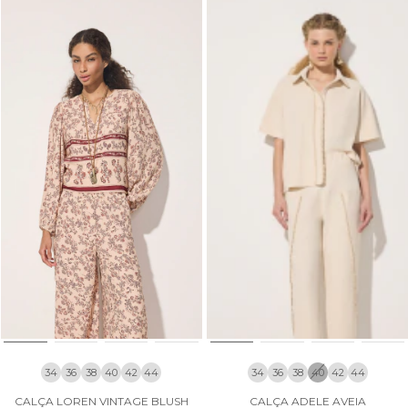
34
36
38
40
42
44
34
36
38
40
42
44
CALÇA LOREN VINTAGE BLUSH
CALÇA ADELE AVEIA