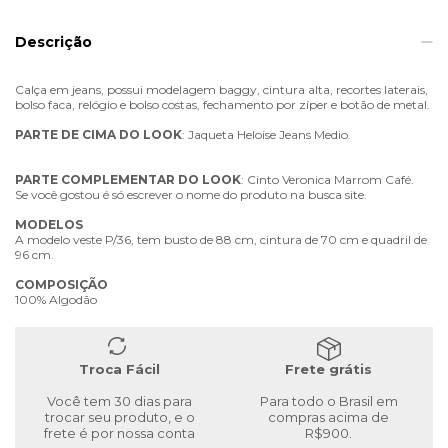
Descrição
Calça em jeans, possui modelagem baggy, cintura alta, recortes laterais,
bolso faca, relógio e bolso costas, fechamento por zíper e botão de metal.
PARTE
DE
CIMA
DO
LOOK
: Jaqueta Heloise Jeans Medio.
PARTE
COMPLEMENTAR
DO
LOOK
: Cinto Veronica Marrom Café.
Se você gostou é só escrever o nome do produto na busca site.
MODELOS
A modelo veste P/36, tem busto de 88 cm, cintura de 70 cm e quadril de
96 cm.
COMPOSIÇÃO
100% Algodão
Troca Fácil
Frete grátis
Você tem 30 dias para
Para todo o Brasil em
trocar seu produto, e o
compras acima de
frete é por nossa conta
R$900.