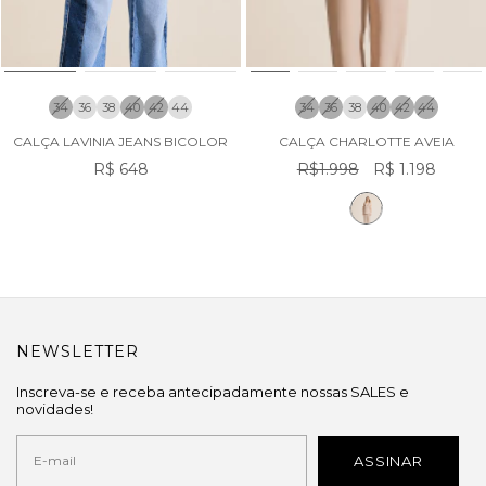
34
36
38
40
42
44
34
36
38
40
42
44
CALÇA LAVINIA JEANS BICOLOR
CALÇA CHARLOTTE AVEIA
R$ 648
R$1.998
R$ 1.198
NEWSLETTER
Inscreva-se e receba antecipadamente nossas SALES e
novidades!