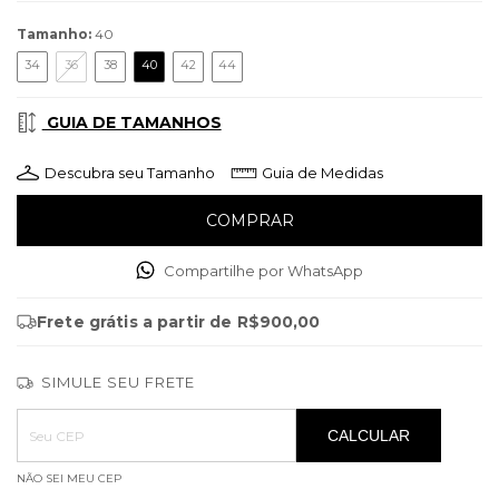
Tamanho:
40
34
36
38
40
42
44
GUIA DE TAMANHOS
Descubra seu Tamanho
Guia de Medidas
Compartilhe por WhatsApp
Frete grátis
a partir de
R$900,00
SIMULE SEU FRETE
Entregas para o CEP:
ALTERAR CEP
CALCULAR
NÃO SEI MEU CEP