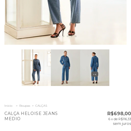
+4
Início
>
Roupas
>
CALÇAS
CALÇA HELOISE JEANS
R$698,00
MEDIO
6
x de
R$116,33
sem juros