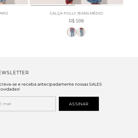
LARO
CALÇA POLLY JEANS MÉDIO
R$ 598
EWSLETTER
screva-se e receba antecipadamente nossas SALES
novidades!