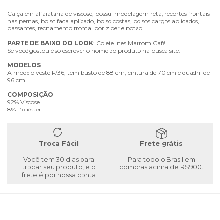
Calça em alfaiataria de viscose, possui modelagem reta, recortes frontais
nas pernas, bolso faca aplicado, bolso costas, bolsos cargos aplicados,
passantes, fechamento frontal por zíper e botão.
PARTE
DE
BAIXO
DO
LOOK
: Colete Ines Marrom Café.
Se você gostou é só escrever o nome do produto na busca site.
MODELOS
A modelo veste P/36, tem busto de 88 cm, cintura de 70 cm e quadril de
96 cm.
COMPOSIÇÃO
92% Viscose
8% Poliéster
Troca Fácil
Frete grátis
Você tem 30 dias para
Para todo o Brasil em
trocar seu produto, e o
compras acima de R$900.
frete é por nossa conta