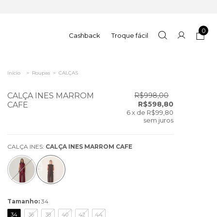
0
Cashback
Troque fácil
Início
>
Roupas
>
CALÇAS
CALÇA INES MARROM
R$998,00
R$598,80
CAFE
6
x de
R$99,80
sem juros
CALÇA INES:
CALÇA INES MARROM CAFE
Tamanho:
34
34
36
38
40
42
44