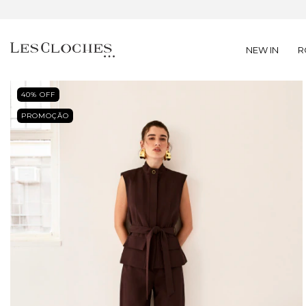
NEW IN
R
40
% OFF
PROMOÇÃO