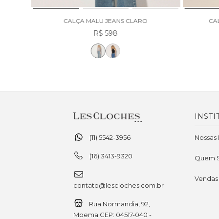
RO
CALÇA MALU JEANS CLARO
CA
R$ 598
INSTI
(11) 5542-3956
Nossas 
(16) 3413-9320
Quem 
Vendas
contato@lescloches.com.br
Rua Normandia, 92,
Moema CEP: 04517-040 -