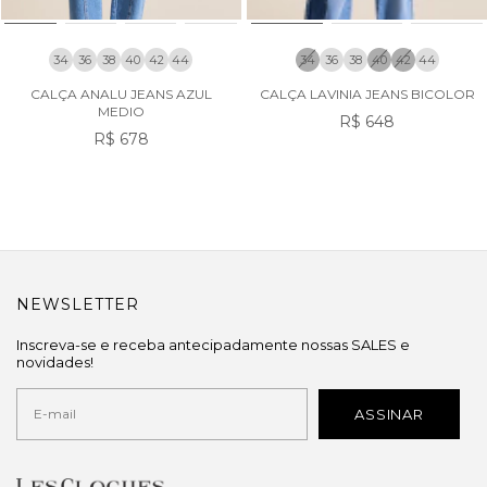
34
36
38
40
42
44
34
36
38
40
42
44
CALÇA ANALU JEANS AZUL
CALÇA LAVINIA JEANS BICOLOR
MEDIO
R$ 648
R$ 678
NEWSLETTER
Inscreva-se e receba antecipadamente nossas SALES e
novidades!