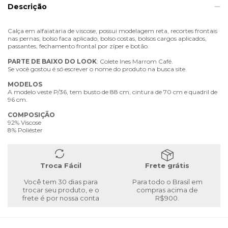
Descrição
Calça em alfaiataria de viscose, possui modelagem reta, recortes frontais
nas pernas, bolso faca aplicado, bolso costas, bolsos cargos aplicados,
passantes, fechamento frontal por zíper e botão.
PARTE
DE
BAIXO
DO
LOOK
: Colete Ines Marrom Café.
Se você gostou é só escrever o nome do produto na busca site.
MODELOS
A modelo veste P/36, tem busto de 88 cm, cintura de 70 cm e quadril de
96 cm.
COMPOSIÇÃO
92% Viscose
8% Poliéster
Troca Fácil
Frete grátis
Você tem 30 dias para
Para todo o Brasil em
trocar seu produto, e o
compras acima de
frete é por nossa conta
R$900.