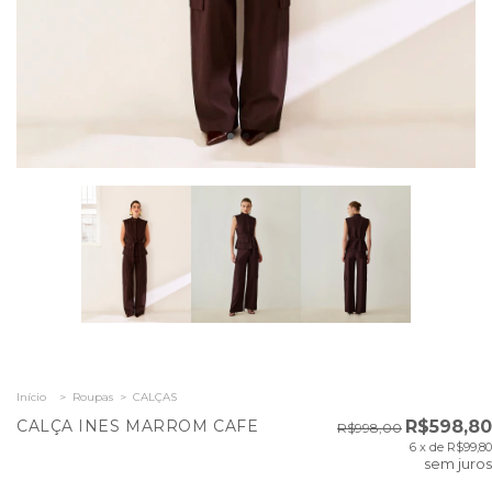
Início
>
Roupas
>
CALÇAS
CALÇA INES MARROM CAFE
R$598,80
R$998,00
6
x de
R$99,80
sem juros