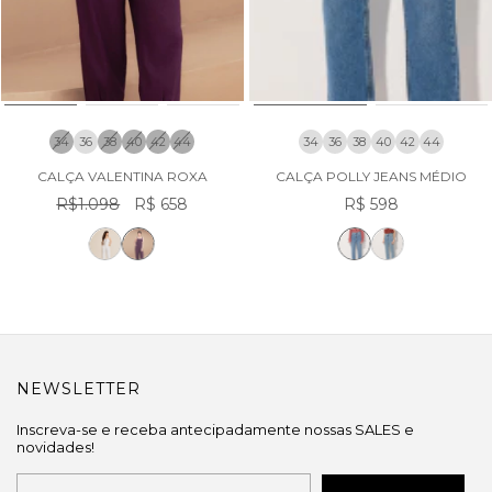
34
36
38
40
42
44
34
36
38
40
42
44
CALÇA VALENTINA ROXA
CALÇA POLLY JEANS MÉDIO
R$1.098
R$ 658
R$ 598
NEWSLETTER
Inscreva-se e receba antecipadamente nossas SALES e
novidades!