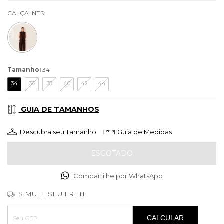
CALÇA INES:
Tamanho:
34
34
36
38
40
42
44
GUIA DE TAMANHOS
Descubra seu Tamanho
Guia de Medidas
Compartilhe por WhatsApp
SIMULE SEU FRETE
Entregas para o CEP:
ALTERAR CEP
CALCULAR