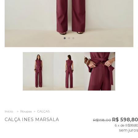
Início
>
Roupas
>
CALÇAS
CALÇA INES MARSALA
R$ 598,80
R$998,00
6
x de
R$99,80
sem juros