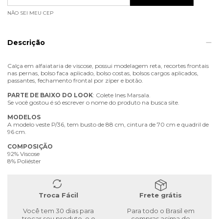
NÃO SEI MEU CEP
Descrição
Calça em alfaiataria de viscose, possui modelagem reta, recortes frontais
nas pernas, bolso faca aplicado, bolso costas, bolsos cargos aplicados,
passantes, fechamento frontal por zíper e botão.
PARTE
DE
BAIXO
DO
LOOK
: Colete Ines Marsala.
Se você gostou é só escrever o nome do produto na busca site.
MODELOS
A modelo veste P/36, tem busto de 88 cm, cintura de 70 cm e quadril de
96 cm.
COMPOSIÇÃO
92% Viscose
8% Poliéster
Troca Fácil
Frete grátis
Você tem 30 dias para
Para todo o Brasil em
trocar seu produto, e o
compras acima de