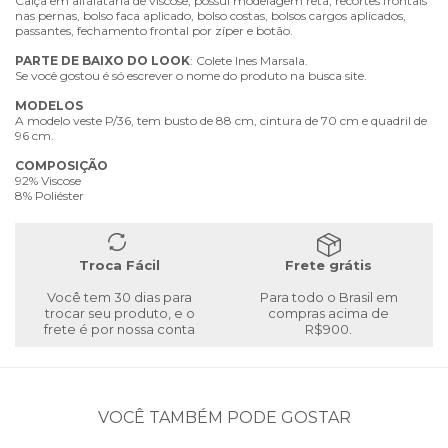
Calça em alfaiataria de viscose, possui modelagem reta, recortes frontais
nas pernas, bolso faca aplicado, bolso costas, bolsos cargos aplicados,
passantes, fechamento frontal por zíper e botão.
PARTE
DE
BAIXO
DO
LOOK
: Colete Ines Marsala.
Se você gostou é só escrever o nome do produto na busca site.
MODELOS
A modelo veste P/36, tem busto de 88 cm, cintura de 70 cm e quadril de
96 cm.
COMPOSIÇÃO
92% Viscose
8% Poliéster
Troca Fácil
Frete grátis
Você tem 30 dias para
Para todo o Brasil em
trocar seu produto, e o
compras acima de
frete é por nossa conta
R$900.
VOCÊ TAMBÉM PODE GOSTAR