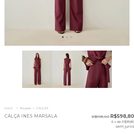
Início
>
Roupas
>
CALÇAS
CALÇA INES MARSALA
R$598,80
R$998,00
6
x de
R$99,80
sem juros