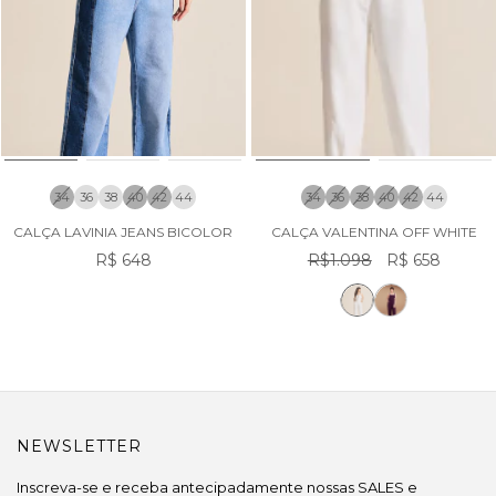
34
36
38
40
42
44
34
36
38
40
42
44
CALÇA LAVINIA JEANS BICOLOR
CALÇA VALENTINA OFF WHITE
R$ 648
R$1.098
R$ 658
NEWSLETTER
Inscreva-se e receba antecipadamente nossas SALES e