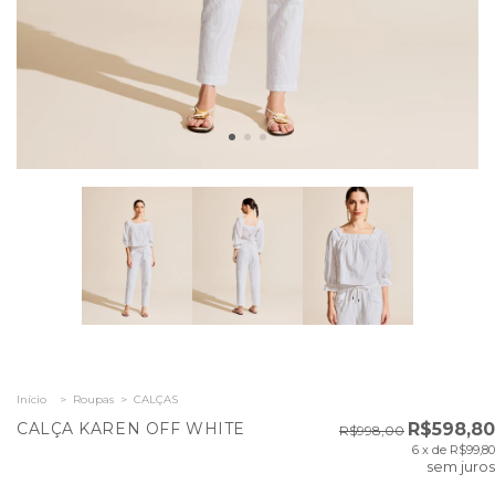
Início
>
Roupas
>
CALÇAS
CALÇA KAREN OFF WHITE
R$598,80
R$998,00
6
x de
R$99,80
sem juros