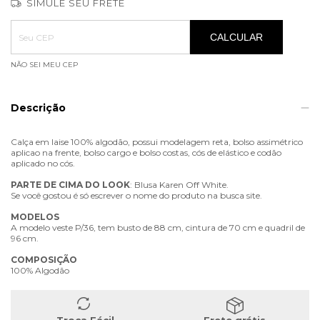
SIMULE SEU FRETE
Entregas para o CEP:
ALTERAR CEP
CALCULAR
NÃO SEI MEU CEP
Descrição
Calça em laise 100% algodão, possui modelagem reta, bolso assimétrico
aplicao na frente, bolso cargo e bolso costas, cós de elástico e codão
aplicado no cós.
PARTE
DE
CIMA
DO
LOOK
: Blusa Karen Off White.
Se você gostou é só escrever o nome do produto na busca site.
MODELOS
A modelo veste P/36, tem busto de 88 cm, cintura de 70 cm e quadril de
96 cm.
COMPOSIÇÃO
100% Algodão