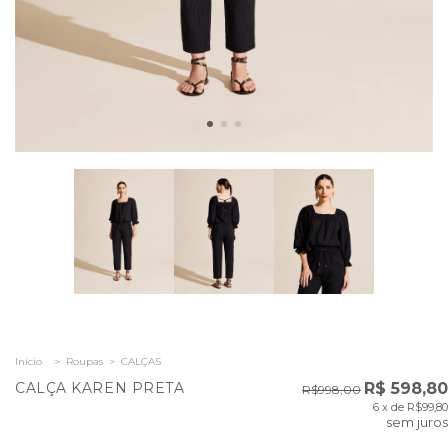
Início
>
Roupas
>
CALÇAS
CALÇA KAREN PRETA
R$ 598,80
R$998,00
6
x de
R$99,80
sem juros