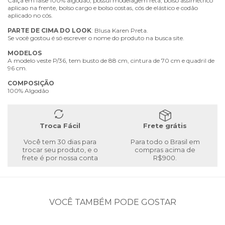
Calça em laise 100% algodão, possui modelagem reta, bolso assimétrico
aplicao na frente, bolso cargo e bolso costas, cós de elástico e codão
aplicado no cós.
PARTE
DE
CIMA
DO
LOOK
: Blusa Karen Preta.
Se você gostou é só escrever o nome do produto na busca site.
MODELOS
A modelo veste P/36, tem busto de 88 cm, cintura de 70 cm e quadril de
96 cm.
COMPOSIÇÃO
100% Algodão
Troca Fácil
Frete grátis
Você tem 30 dias para
Para todo o Brasil em
trocar seu produto, e o
compras acima de
frete é por nossa conta
R$900.
VOCÊ TAMBÉM PODE GOSTAR